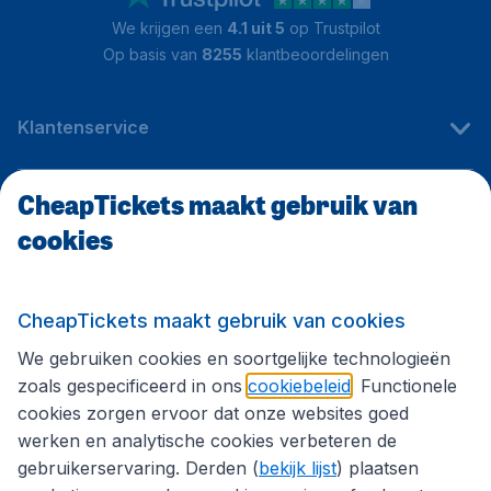
We krijgen een
4.1 uit 5
op Trustpilot
Op basis van
8255
klantbeoordelingen
Klantenservice
CheapTickets maakt gebruik van
CheapTickets.be
cookies
Internationale sites
CheapTickets maakt gebruik van cookies
We gebruiken cookies en soortgelijke technologieën
Volg CheapTickets.be
zoals gespecificeerd in ons
cookiebeleid
. Functionele
cookies zorgen ervoor dat onze websites goed
werken en analytische cookies verbeteren de
gebruikerservaring. Derden (
bekijk lijst
) plaatsen