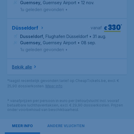
Guernsey
,
Guernsey Airport
• 12 nov.
1u geleden gevonden
•
330
*
€
Düsseldorf
vanaf
Dusseldorf
,
Flughafen Düsseldorf
• 31 aug.
Guernsey
,
Guernsey Airport
• 08 sep.
1u geleden gevonden
•
Bekijk alle
*laagst recentelijk gevonden tarief op CheapTickets.be, excl. €
25,90 dossierkosten.
Meer info
* vanafprijzen per persoon in euro per (retour)vlucht incl. vooraf
betaalbare luchthaventaksen, excl. € 29,90 dossierkosten. Prijzen
onder voorbehoud van beschikbaarheid.
MEER INFO
ANDERE VLUCHTEN