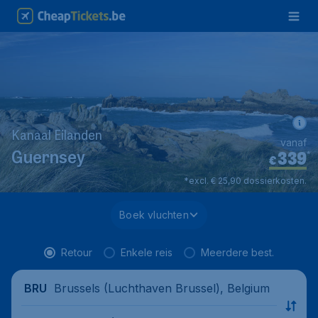
Kanaal Eilanden
vanaf
339
*
Guernsey
€
*excl. € 25,90 dossierkosten.
Boek vluchten
Retour
Enkele reis
Meerdere best.
Brussels (Luchthaven Brussel), Belgium
BRU