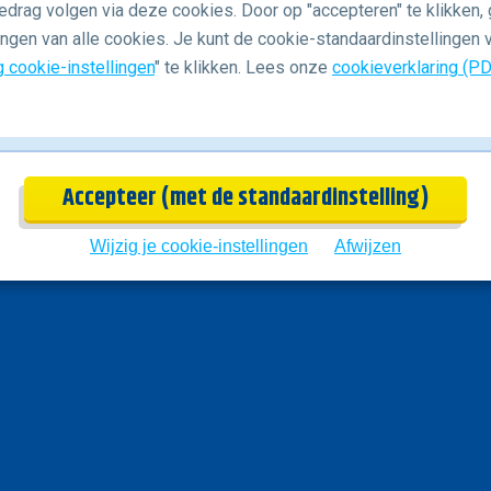
edrag volgen via deze cookies. Door op "accepteren" te klikken, 
ingen van alle cookies. Je kunt de cookie-standaardinstellingen
g cookie-instellingen
" te klikken. Lees onze
cookieverklaring (P
Accepteer (met de standaardinstelling)
Wijzig je cookie-instellingen
Afwijzen