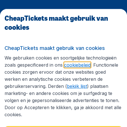
CheapTickets maakt gebruik van
CheapTickets.be
cookies
Internationale sites
CheapTickets maakt gebruik van cookies
We gebruiken cookies en soortgelijke technologieën
Volg CheapTickets.be
zoals gespecificeerd in ons
cookiebeleid
. Functionele
cookies zorgen ervoor dat onze websites goed
werken en analytische cookies verbeteren de
gebruikerservaring. Derden (
bekijk lijst
) plaatsen
marketing- en andere cookies om je surfgedrag te
volgen en je gepersonaliseerde advertenties te tonen.
Door op Accepteren te klikken, ga je akkoord met alle
cookies.
Toegankelijkheidsverklaring
Algemene voorwaarden