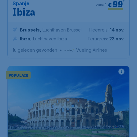
99
*
Spanje
€
vanaf
Ibiza
Brussels
,
Luchthaven Brussel
Heenreis:
14 nov.
Ibiza
,
Luchthaven Ibiza
Terugreis:
23 nov.
1u geleden gevonden
•
Vueling Airlines
POPULAIR
110
*
Italië
€
vanaf