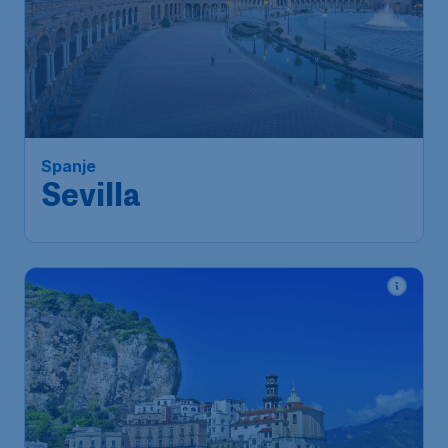
117
*
Spanje
€
vanaf
Sevilla
Brussels
,
Luchthaven Brussel
Heenreis:
05 dec.
Seville
,
Luchthaven Sevilla-San
Terugreis:
12 dec.
Pablo
1u geleden gevonden
•
Vueling Airlines