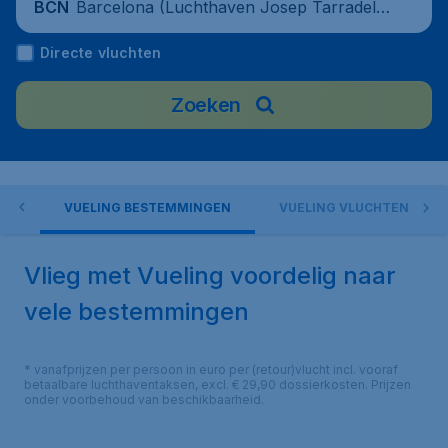
Barcelona (Luchthaven Josep Tarradella
BCN
s Barcelona-El Prat), Spain
Directe vluchten
Zoeken
NG
VUELING BESTEMMINGEN
VUELING VLUCHTEN
Vlieg met Vueling voordelig naar
vele bestemmingen
* vanafprijzen per persoon in euro per (retour)vlucht incl. vooraf
betaalbare luchthaventaksen, excl. € 29,90 dossierkosten. Prijzen
onder voorbehoud van beschikbaarheid.