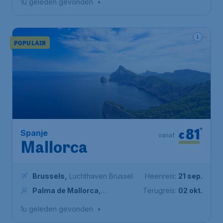
1u geleden gevonden
•
POPULAIR
81
*
Spanje
€
vanaf
Mallorca
Brussels
,
Luchthaven Brussel
Heenreis:
21 sep.
Palma de Mallorca
,
Terugreis:
02 okt.
Luchthaven Palma de Mallorca
1u geleden gevonden
•