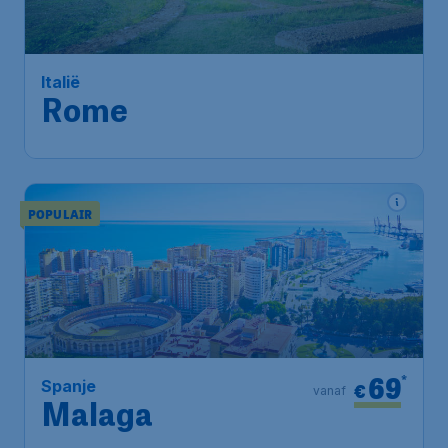
Rome
Brussels
,
Luchthaven Brussel
Heenreis:
15 nov.
Rome
,
Luchthaven Roma-
Terugreis:
24 nov.
Fiumicino
1u geleden gevonden
•
Vueling Airlines
POPULAIR
69
*
Spanje
€
vanaf
Malaga