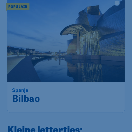
POPULAIR
75
*
Spanje
€
vanaf
Bilbao
Brussels
,
Luchthaven Brussel
Heenreis:
10 okt.
Bilbao
,
Aeropuerto de Bilbao
Terugreis:
16 okt.
1u geleden gevonden
•
Kleine lettertjes: