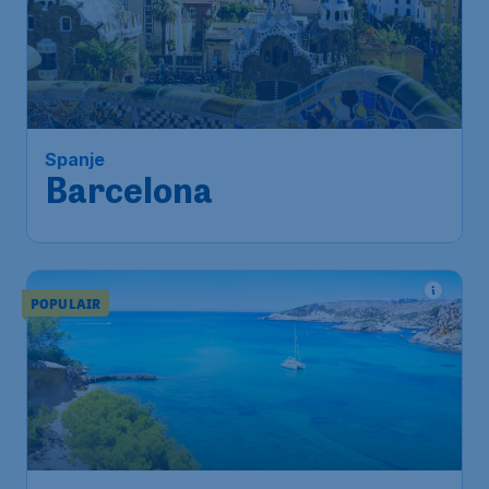
59
*
Spanje
€
vanaf
Barcelona
Brussels
,
Luchthaven Brussel
Heenreis:
08 nov.
Barcelona
,
Luchthaven Josep
Terugreis:
18 nov.
Tarradellas Barcelona-El Prat
1u geleden gevonden
•
POPULAIR