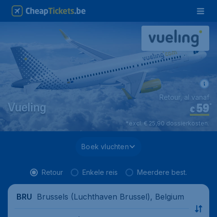
Retour, al vanaf
59
*
Vueling
€
*excl. € 25,90 dossierkosten.
Boek vluchten
Retour
Enkele reis
Meerdere best.
Brussels (Luchthaven Brussel), Belgium
BRU