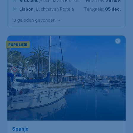
Brussels
,
Luchthaven Brussel
Heenreis:
25 nov.
Lisbon
,
Luchthaven Portela
Terugreis:
05 dec.
1u geleden gevonden
•
POPULAIR
Spanje