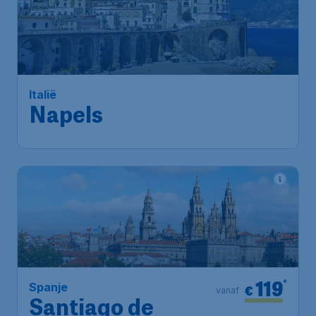
133
*
Italië
€
vanaf
Napels
Brussels
,
Luchthaven Brussel
Heenreis:
10 dec.
Naples
,
Luchthaven Napels
Terugreis:
20 dec.
1u geleden gevonden
•
Vueling Airlines
119
*
Spanje
€
vanaf
Santiago de