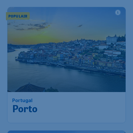
POPULAIR
119
*
Portugal
€
vanaf
Porto
Brussels
,
Luchthaven Brussel
Heenreis:
14 nov.
Porto
,
Internationale luchthaven
Terugreis:
21 nov.
Francisco Sá Carneiro
1u geleden gevonden
•
Vueling Airlines