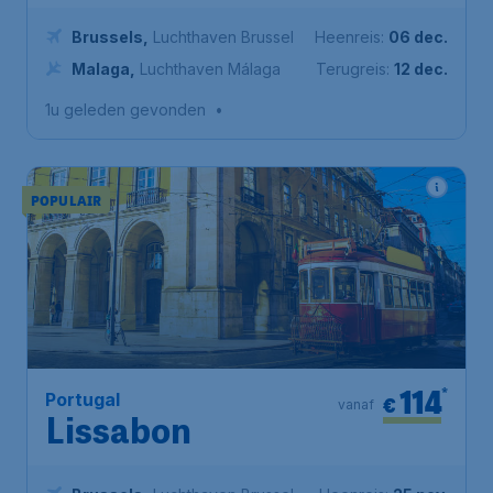
Brussels
,
Luchthaven Brussel
Heenreis:
06 dec.
Malaga
,
Luchthaven Málaga
Terugreis:
12 dec.
1u geleden gevonden
•
POPULAIR
114
*
Portugal
€
vanaf
Lissabon