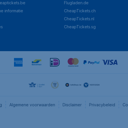
eaptickets.be
Flugladen.de
he informatie
CheapTickets.ch
CheapTickets.nl
es
CheapTickets.sg
ng
Algemene voorwaarden
Disclaimer
Privacybeleid
Co