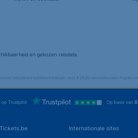
hikbaarheid en gekozen reisdata.
cl. vooraf betaalbare luchthaventaksen, excl. € 29,90 dossierkosten. Prijzen
op Trustpilot
Op basis van
8
Tickets.be
Internationale sites