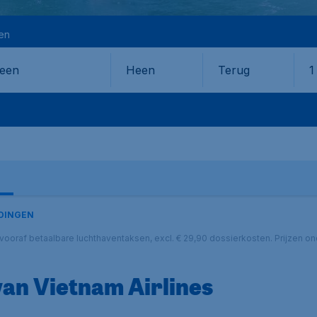
en
Heen
Terug
1
en
DINGEN
cl. vooraf betaalbare luchthaventaksen, excl. € 29,90 dossierkosten. Prijzen
an Vietnam Airlines