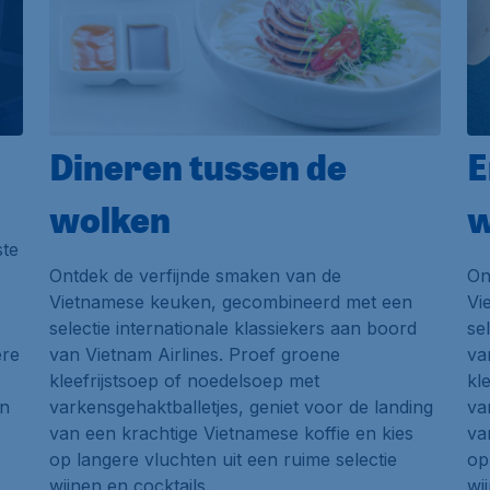
Dineren tussen de
E
wolken
w
ste
Ontdek de verfijnde smaken van de
On
Vietnamese keuken, gecombineerd met een
Vi
selectie internationale klassiekers aan boord
se
ere
van Vietnam Airlines. Proef groene
va
kleefrijstsoep of noedelsoep met
kl
en
varkensgehaktballetjes, geniet voor de landing
va
van een krachtige Vietnamese koffie en kies
va
op langere vluchten uit een ruime selectie
op
wijnen en cocktails.
wi