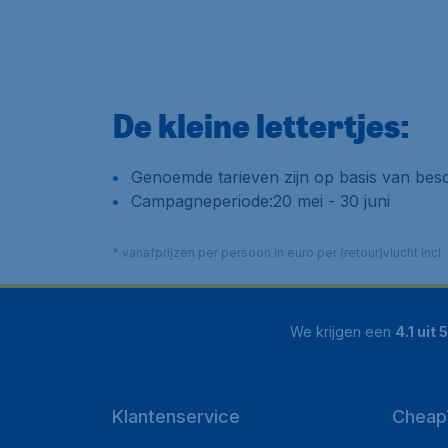
De kleine lettertjes:
Genoemde tarieven zijn op basis van besc
Campagneperiode:20 mei - 30 juni
* vanafprijzen per persoon in euro per (retour)vlucht in
We krijgen een
4.1 uit 5
Klantenservice
Cheap