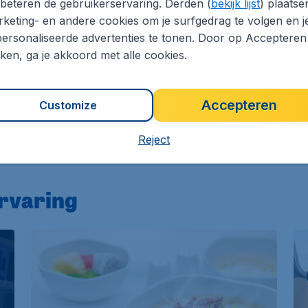
beteren de gebruikerservaring. Derden (
bekijk lijst
) plaatse
keting- en andere cookies om je surfgedrag te volgen en j
ersonaliseerde advertenties te tonen. Door op Accepteren
kken, ga je akkoord met alle cookies.
Boek je ticket naar
Tokio
Accepteren
Customize
Reject
ervaring