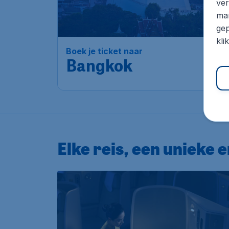
ver
mar
gep
kli
Boek je ticket naar
Bangkok
Elke reis, een unieke 