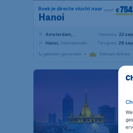
754
Boek je directe vlucht naar
€
vanaf
Hanoi
Amsterdam
,
Heenreis:
22 sep
Amsterdam Airport
Hanoi
,
Internationale
Terugreis:
28 sep
Schiphol
Luchthaven Nội Bài
1u geleden gevonden
•
Vietnam Airlines
Ch
Ch
We 
ges
erv