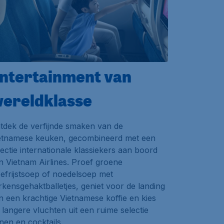
ntertainment van
ereldklasse
tdek de verfijnde smaken van de
etnamese keuken, gecombineerd met een
lectie internationale klassiekers aan boord
n Vietnam Airlines. Proef groene
eefrijstsoep of noedelsoep met
rkensgehaktballetjes, geniet voor de landing
n een krachtige Vietnamese koffie en kies
 langere vluchten uit een ruime selectie
jnen en cocktails.