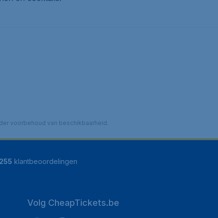
 onder voorbehoud van beschikbaarheid.
255
klantbeoordelingen
Volg CheapTickets.be