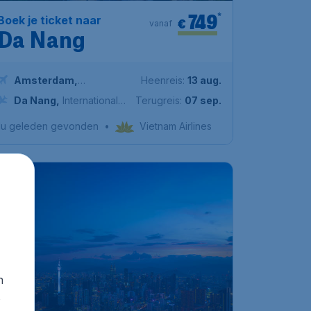
749
*
Boek je ticket naar
€
vanaf
Da Nang
Amsterdam
,
Heenreis:
13 aug.
Amsterdam Airport
Da Nang
,
Internationale
Terugreis:
07 sep.
Schiphol
Luchthaven Đà Nẵng
1u geleden gevonden
•
Vietnam Airlines
n
716
*
s
Boek je ticket naar
€
vanaf