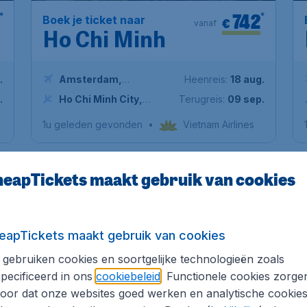
742
*
*
Boek je ticket naar
€
vanaf
Ho Chi Minh
.
Amsterdam
,
Heenreis:
18 aug.
Amsterdam Airport
.
Ho Chi Minh City
,
Terugreis:
09 sep.
Schiphol
Internationale luchthaven
1u geleden gevonden
•
Vietnam Airlines
Tan Son Nhat
eapTickets maakt gebruik van cookies
eapTickets maakt gebruik van cookies
gebruiken cookies en soortgelijke technologieën zoals
pecificeerd in ons
cookiebeleid
. Functionele cookies zorge
oor dat onze websites goed werken en analytische cookie