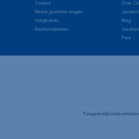
Contact
Over Ch
Meest gestelde vragen
Juridisc
Vliegtickets
Blog
Reisformaliteiten
Vacatur
Pers
Toegankelijkheidsverklari