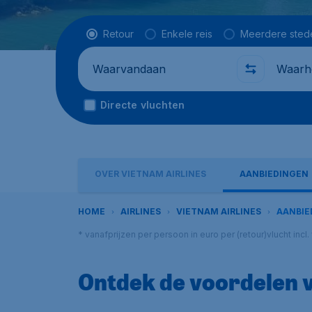
Vluchttype
Retour
Enkele reis
Meerdere sted
Waarvandaan
Waarhe
Directe vluchten
OVER VIETNAM AIRLINES
AANBIEDINGEN
HOME
AIRLINES
VIETNAM AIRLINES
AANBIE
* vanafprijzen per persoon in euro per (retour)vlucht in
Ontdek de voordelen v