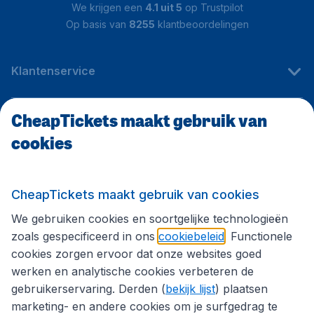
We krijgen een
4.1 uit 5
op Trustpilot
Op basis van
8255
klantbeoordelingen
Klantenservice
CheapTickets maakt gebruik van
CheapTickets.be
cookies
Internationale sites
CheapTickets maakt gebruik van cookies
We gebruiken cookies en soortgelijke technologieën
Volg CheapTickets.be
zoals gespecificeerd in ons
cookiebeleid
. Functionele
cookies zorgen ervoor dat onze websites goed
werken en analytische cookies verbeteren de
gebruikerservaring. Derden (
bekijk lijst
) plaatsen
marketing- en andere cookies om je surfgedrag te