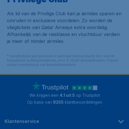
Als lid van de Privilige Club kan je airmiles sparen en
omruilen in exclusieve voordelen. Zo worden de
vliegtickets van Qatar Airways extra voordelig.
Afhankelijk van de reisklasse en vluchtduur verdien
je meer of minder airmiles.
* vanafprijzen per persoon in euro per (retour)vlucht incl. vooraf
betaalbare luchthaventaksen, excl. € 29,90 dossierkosten. Prijzen
onder voorbehoud van beschikbaarheid.
We krijgen een
4.1 uit 5
op Trustpilot
Op basis van
8255
klantbeoordelingen
Klantenservice