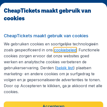
CheapTickets maakt gebruik van
CheapTickets.be
cookies
Internationale sites
CheapTickets maakt gebruik van cookies
We gebruiken cookies en soortgelijke technologieën
Volg CheapTickets.be
zoals gespecificeerd in ons
cookiebeleid
. Functionele
cookies zorgen ervoor dat onze websites goed
werken en analytische cookies verbeteren de
gebruikerservaring. Derden (
bekijk lijst
) plaatsen
marketing- en andere cookies om je surfgedrag te
volgen en je gepersonaliseerde advertenties te tonen.
Door op Accepteren te klikken, ga je akkoord met alle
cookies.
Toegankelijkheidsverklaring
Algemene voorwaarden
Disclaimer
Privacybeleid
Cookies
Accepteren