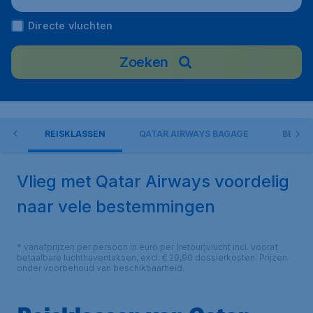
Directe vluchten
Zoeken
EN
REISKLASSEN
QATAR AIRWAYS BAGAGE
BEST
Vlieg met Qatar Airways voordelig
naar vele bestemmingen
* vanafprijzen per persoon in euro per (retour)vlucht incl. vooraf
betaalbare luchthaventaksen, excl. € 29,90 dossierkosten. Prijzen
onder voorbehoud van beschikbaarheid.