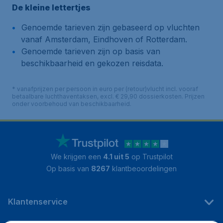
De kleine lettertjes
Genoemde tarieven zijn gebaseerd op vluchten
vanaf Amsterdam, Eindhoven of Rotterdam.
Genoemde tarieven zijn op basis van
beschikbaarheid en gekozen reisdata.
* vanafprijzen per persoon in euro per (retour)vlucht incl. vooraf
betaalbare luchthaventaksen, excl. € 29,90 dossierkosten. Prijzen
onder voorbehoud van beschikbaarheid.
We krijgen een
4.1 uit 5
op Trustpilot
Op basis van
8267
klantbeoordelingen
Klantenservice