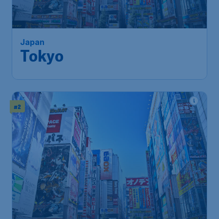
Tokyo
Brussels
,
Luchthaven Brussel
Heenreis:
13 jan.
Tokyo
,
Luchthaven Narita
Terugreis:
21 jan.
1u geleden gevonden
•
Japan Airlines
#2