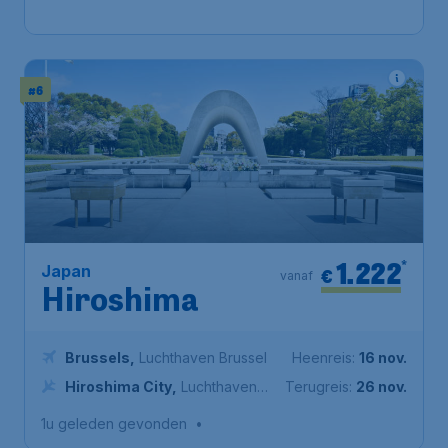
1u geleden gevonden
•
#6
1.222
*
Japan
€
vanaf
Hiroshima
Brussels
,
Luchthaven Brussel
Heenreis:
16 nov.
Hiroshima City
,
Luchthaven
Terugreis:
26 nov.
Hiroshima
1u geleden gevonden
•