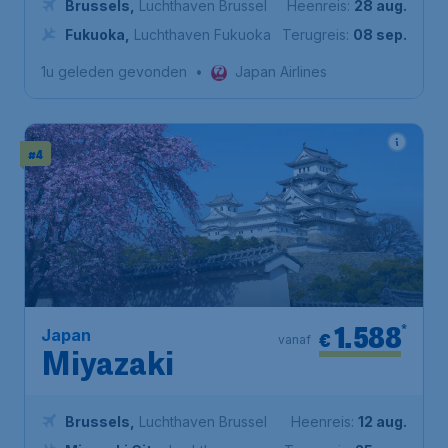
Brussels
,
Luchthaven Brussel
Heenreis:
28 aug.
Fukuoka
,
Luchthaven Fukuoka
Terugreis:
08 sep.
1u geleden gevonden
•
Japan Airlines
#4
1.588
*
Japan
€
vanaf
Miyazaki
Brussels
,
Luchthaven Brussel
Heenreis:
12 aug.