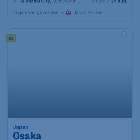
Miyazaki City
,
Luchthaven
Terugreis:
25 aug.
Miyazaki
1u geleden gevonden
•
Japan Airlines
#5
2.432
*
Japan
€
vanaf
Osaka
Brussels
,
Luchthaven Brussel
Heenreis:
25 okt.
Osaka
,
Luchthaven Osaka Itami
Terugreis:
04 nov.