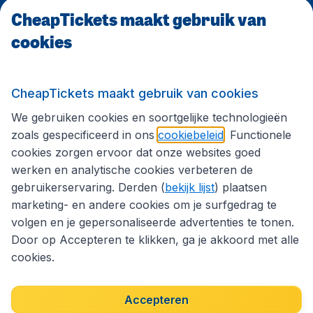
CheapTickets maakt gebruik van
CheapTickets.be
cookies
Internationale sites
CheapTickets maakt gebruik van cookies
We gebruiken cookies en soortgelijke technologieën
Volg CheapTickets.be
zoals gespecificeerd in ons
cookiebeleid
. Functionele
cookies zorgen ervoor dat onze websites goed
werken en analytische cookies verbeteren de
gebruikerservaring. Derden (
bekijk lijst
) plaatsen
marketing- en andere cookies om je surfgedrag te
volgen en je gepersonaliseerde advertenties te tonen.
Door op Accepteren te klikken, ga je akkoord met alle
cookies.
Toegankelijkheidsverklaring
Algemene voorwaarden
Disclaimer
Privacybeleid
Cookies
Accepteren