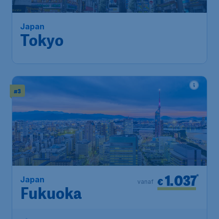
Japan
Tokyo
#3
1.037
*
Japan
€
vanaf
Fukuoka