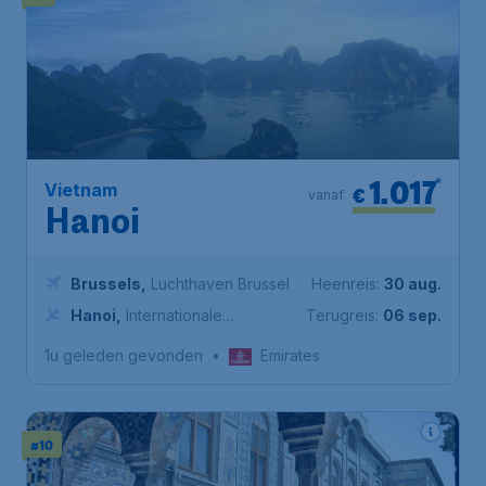
1.017
*
Vietnam
€
vanaf
Hanoi
Brussels
,
Luchthaven Brussel
Heenreis:
30 aug.
Hanoi
,
Internationale
Terugreis:
06 sep.
Luchthaven Nội Bài
1u geleden gevonden
•
Emirates
#10