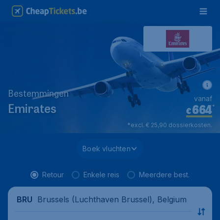
Bestemmingen
vanaf
664
*
Emirates
€
*excl. € 25,90 dossierkosten.
Boek vluchten
Retour
Enkele reis
Meerdere best.
Brussels (Luchthaven Brussel), Belgium
BRU