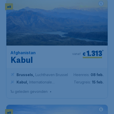
#8
1.313
*
Afghanistan
€
vanaf
Kabul
Brussels
,
Luchthaven Brussel
Heenreis:
08 feb.
Kabul
,
Internationale
Terugreis:
15 feb.
Luchthaven Kabul
1u geleden gevonden
•
#9