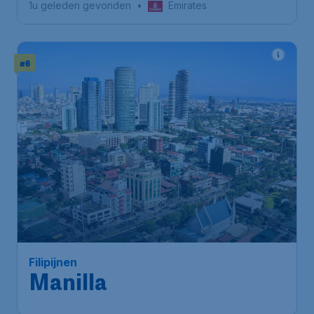
1u geleden gevonden
•
Emirates
#6
962
*
Filipijnen
€
vanaf
Manilla
Brussels
,
Luchthaven Brussel
Heenreis:
24 sep.
Metro Manila
,
Ninoy Aquino
Terugreis:
01 okt.
International Airport
1u geleden gevonden
•
Emirates