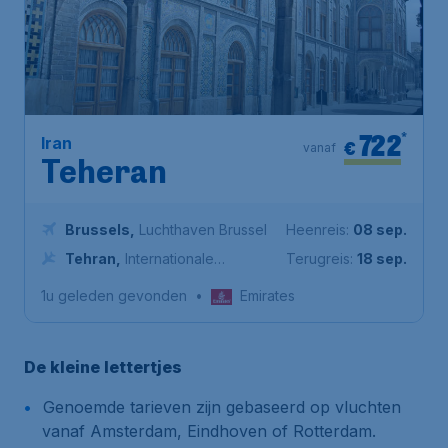
722
*
Iran
€
vanaf
Teheran
Brussels
,
Luchthaven Brussel
Heenreis:
08 sep.
Tehran
,
Internationale
Terugreis:
18 sep.
luchthaven Imam Khomeini
1u geleden gevonden
•
Emirates
De kleine lettertjes
Genoemde tarieven zijn gebaseerd op vluchten
vanaf Amsterdam, Eindhoven of Rotterdam.