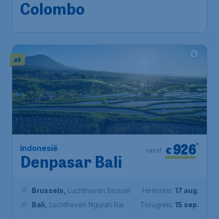
Colombo
,
Bandaranaike
Terugreis:
14 sep.
International Airport
1u geleden gevonden
•
Emirates
#5
926
*
Indonesië
€
vanaf
Denpasar Bali
Brussels
,
Luchthaven Brussel
Heenreis:
17 aug.
Bali
,
Luchthaven Ngurah Rai
Terugreis:
15 sep.