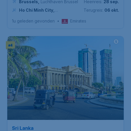
Brussels
,
Luchthaven Brussel
Heenreis:
28 sep.
Ho Chi Minh City
,
Terugreis:
06 okt.
Internationale luchthaven Tan
1u geleden gevonden
•
Emirates
Son Nhat
#4
934
*
Sri Lanka
€
vanaf
Colombo
Brussels
,
Luchthaven Brussel
Heenreis:
06 sep.