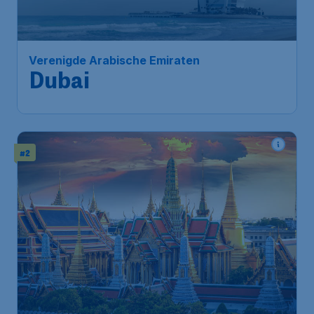
Dubai
Brussels
,
Luchthaven Brussel
Heenreis:
18 jan.
Dubai
,
internationale luchthaven
Terugreis:
27 jan.
van dubai
1u geleden gevonden
•
Emirates
#2
662
*
Thailand
€
vanaf
Bangkok