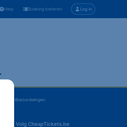
Help
Boeking beheren
Log in
.
250
klantbeoordelingen
Volg CheapTickets.be