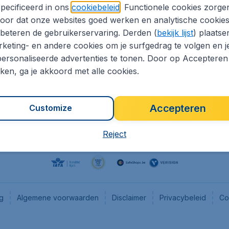
pecificeerd in ons
cookiebeleid
. Functionele cookies zorge
eaptickets.be
Flugladen.de
oor dat onze websites goed werken en analytische cookie
he informatie
CheapTickets.ch
beteren de gebruikerservaring. Derden (
bekijk lijst
) plaatse
CheapTickets.nl
keting- en andere cookies om je surfgedrag te volgen en j
ersonaliseerde advertenties te tonen. Door op Accepteren
es
CheapTickets.sg
kken, ga je akkoord met alle cookies.
Accepteren
Customize
Reject
ng
Algemene voorwaarden
Disclaimer
Privacybeleid
Co