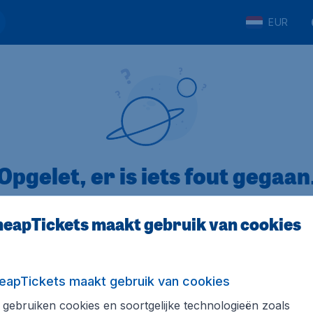
EUR
Opgelet, er is iets fout gegaan
eapTickets maakt gebruik van cookies
op Trustpilot
Op basis van
8
eapTickets maakt gebruik van cookies
gebruiken cookies en soortgelijke technologieën zoals
Tickets.be
Internationale sites