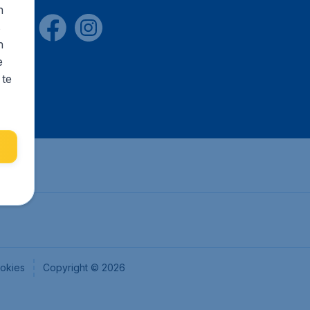
n
s
n
e
 te
okies
Copyright © 2026