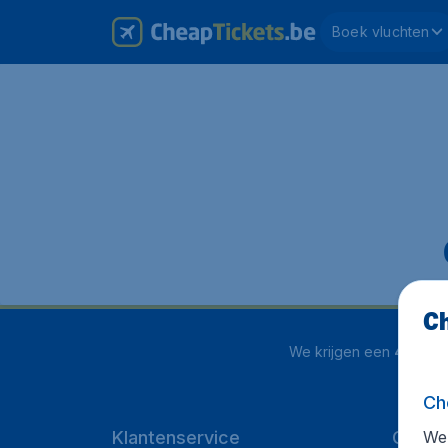
Boek vluchten
Ch
We krijgen een
4.1 uit 5
Ch
We 
Klantenservice
Cheap