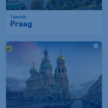
Tsjechië
Praag
#2