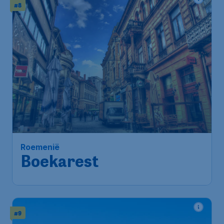
#8
Roemenië
Boekarest
#9