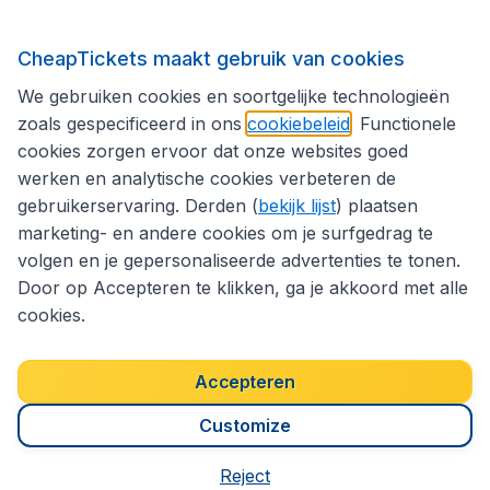
Internationale sites
CheapTickets maakt gebruik van cookies
We gebruiken cookies en soortgelijke technologieën
Volg CheapTickets.be
zoals gespecificeerd in ons
cookiebeleid
. Functionele
cookies zorgen ervoor dat onze websites goed
werken en analytische cookies verbeteren de
gebruikerservaring. Derden (
bekijk lijst
) plaatsen
marketing- en andere cookies om je surfgedrag te
volgen en je gepersonaliseerde advertenties te tonen.
Door op Accepteren te klikken, ga je akkoord met alle
cookies.
Toegankelijkheidsverklaring
Algemene voorwaarden
Disclaimer
Privacybeleid
Cookies
Accepteren
Copyright © 2026
Customize
Reject