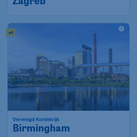
Zagreb
#5
Verenigd Koninkrijk
Birmingham