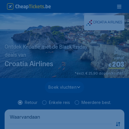
Ontdek Kroatië met de Black Friday
deals van
vanaf
203
*
Croatia Airlines
€
*excl. € 25,90 dossierkosten.
Boek vluchten
Retour
Enkele reis
Meerdere best.
Waarvandaan