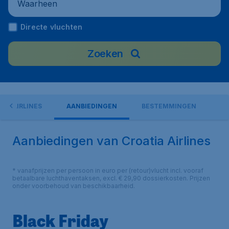
Waarheen
Directe vluchten
Zoeken
TIA AIRLINES
AANBIEDINGEN
BESTEMMINGEN
Aanbiedingen van Croatia Airlines
* vanafprijzen per persoon in euro per (retour)vlucht incl. vooraf
betaalbare luchthaventaksen, excl. € 29,90 dossierkosten. Prijzen
onder voorbehoud van beschikbaarheid.
Black Friday