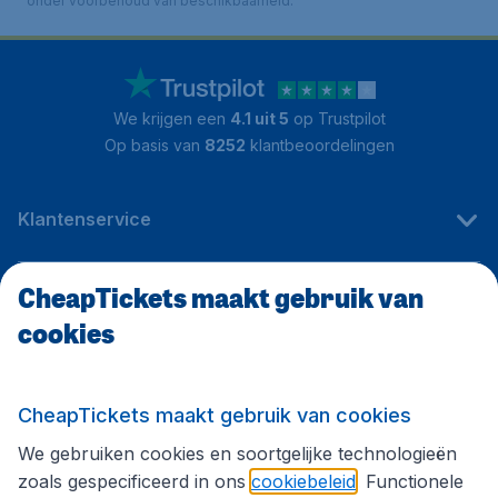
onder voorbehoud van beschikbaarheid.
We krijgen een
4.1 uit 5
op Trustpilot
Op basis van
8252
klantbeoordelingen
Klantenservice
CheapTickets maakt gebruik van
CheapTickets.be
cookies
Internationale sites
CheapTickets maakt gebruik van cookies
We gebruiken cookies en soortgelijke technologieën
Volg CheapTickets.be
zoals gespecificeerd in ons
cookiebeleid
. Functionele