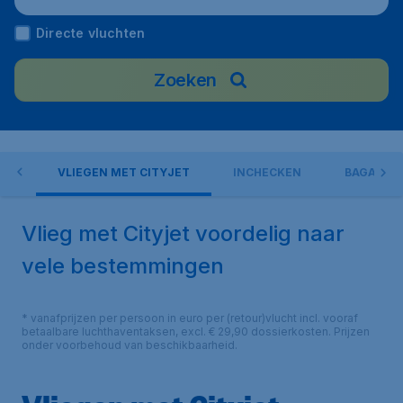
Directe vluchten
Zoeken
EN
VLIEGEN MET CITYJET
INCHECKEN
BAGAGE
Vlieg met Cityjet voordelig naar
vele bestemmingen
* vanafprijzen per persoon in euro per (retour)vlucht incl. vooraf
betaalbare luchthaventaksen, excl. € 29,90 dossierkosten. Prijzen
onder voorbehoud van beschikbaarheid.