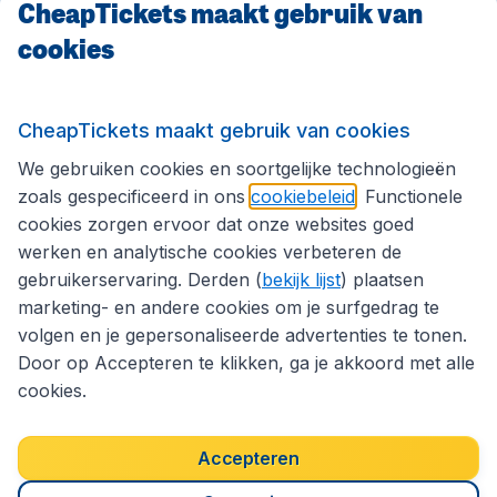
CheapTickets maakt gebruik van
CheapTickets.be
cookies
Internationale sites
CheapTickets maakt gebruik van cookies
We gebruiken cookies en soortgelijke technologieën
Volg CheapTickets.be
zoals gespecificeerd in ons
cookiebeleid
. Functionele
cookies zorgen ervoor dat onze websites goed
werken en analytische cookies verbeteren de
gebruikerservaring. Derden (
bekijk lijst
) plaatsen
marketing- en andere cookies om je surfgedrag te
volgen en je gepersonaliseerde advertenties te tonen.
Door op Accepteren te klikken, ga je akkoord met alle
cookies.
Toegankelijkheidsverklaring
Algemene voorwaarden
Disclaimer
Privacybeleid
Cookies
Accepteren
Copyright © 2026