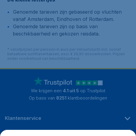
Genoemde tarieven zijn gebaseerd op vluchten
vanaf Amsterdam, Eindhoven of Rotterdam.
Genoemde tarieven zijn op basis van
beschikbaarheid en gekozen reisdata.
* vanafprijzen per persoon in euro per (retour)vlucht incl. vooraf
betaalbare luchthaventaksen, excl. € 29,90 dossierkosten. Prijzen
onder voorbehoud van beschikbaarheid.
We krijgen een
4.1 uit 5
op Trustpilot
Op basis van
8251
klantbeoordelingen
Klantenservice