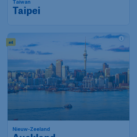
Taiwan
Taipei
#4
Nieuw-Zeeland