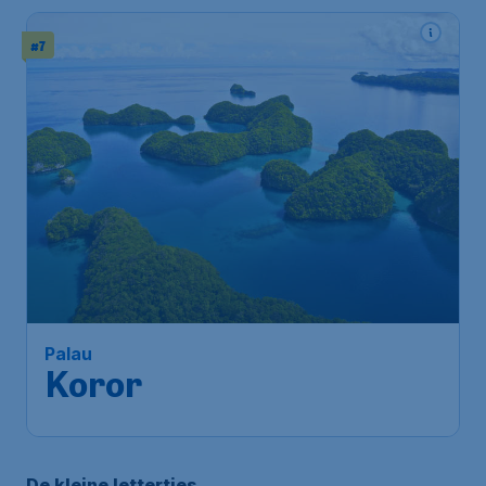
#7
Palau
Koror
De kleine lettertjes