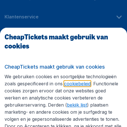
Klantenservice
CheapTickets maakt gebruik van
CheapTickets.be
cookies
Internationale sites
CheapTickets maakt gebruik van cookies
We gebruiken cookies en soortgelijke technologieën
Volg CheapTickets.be
zoals gespecificeerd in ons
cookiebeleid
. Functionele
cookies zorgen ervoor dat onze websites goed
werken en analytische cookies verbeteren de
gebruikerservaring. Derden (
bekijk lijst
) plaatsen
marketing- en andere cookies om je surfgedrag te
volgen en je gepersonaliseerde advertenties te tonen.
Door op Accepteren te klikken, ga je akkoord met alle