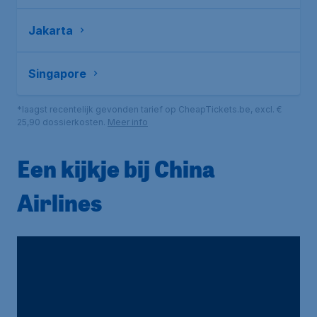
Jakarta
Singapore
*laagst recentelijk gevonden tarief op CheapTickets.be, excl. €
25,90 dossierkosten.
Meer info
Een kijkje bij China
Airlines