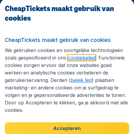
CheapTickets maakt gebruik van
CheapTickets.be
cookies
Internationale sites
CheapTickets maakt gebruik van cookies
We gebruiken cookies en soortgelijke technologieën
Volg CheapTickets.be
zoals gespecificeerd in ons
cookiebeleid
. Functionele
cookies zorgen ervoor dat onze websites goed
werken en analytische cookies verbeteren de
gebruikerservaring. Derden (
bekijk lijst
) plaatsen
marketing- en andere cookies om je surfgedrag te
volgen en je gepersonaliseerde advertenties te tonen.
Door op Accepteren te klikken, ga je akkoord met alle
cookies.
Toegankelijkheidsverklaring
Algemene voorwaarden
Disclaimer
Privacybeleid
Cookies
Accepteren