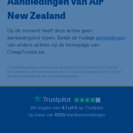
Aanbiedingen van Air
New Zealand
Op dit moment heeft deze airline geen
aanbieding(en) lopen. Bekijk de huidige
aanbiedingen
van andere airlines op de homepage van
CheapTickets.be.
* vanafprijzen per persoon in euro per (retour)vlucht incl. vooraf
betaalbare luchthaventaksen, excl. € 29,90 dossierkosten. Prijzen
onder voorbehoud van beschikbaarheid.
We krijgen een
4.1 uit 5
op Trustpilot
Op basis van
8255
klantbeoordelingen