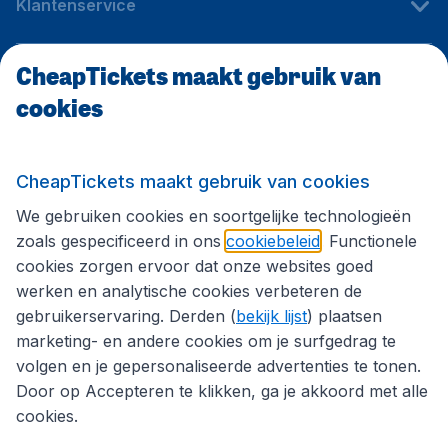
Klantenservice
CheapTickets maakt gebruik van
CheapTickets.be
cookies
Internationale sites
CheapTickets maakt gebruik van cookies
We gebruiken cookies en soortgelijke technologieën
Volg CheapTickets.be
zoals gespecificeerd in ons
cookiebeleid
. Functionele
cookies zorgen ervoor dat onze websites goed
werken en analytische cookies verbeteren de
gebruikerservaring. Derden (
bekijk lijst
) plaatsen
marketing- en andere cookies om je surfgedrag te
volgen en je gepersonaliseerde advertenties te tonen.
Door op Accepteren te klikken, ga je akkoord met alle
cookies.