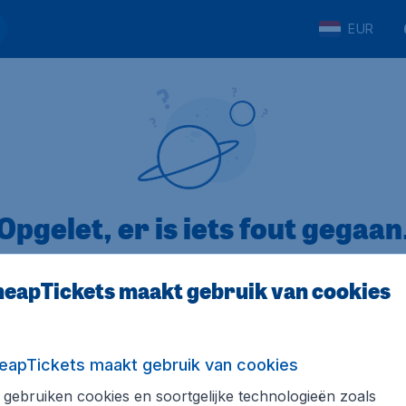
EUR
Opgelet, er is iets fout gegaan
eapTickets maakt gebruik van cookies
op Trustpilot
Op basis van
8
eapTickets maakt gebruik van cookies
gebruiken cookies en soortgelijke technologieën zoals
Tickets.be
Internationale sites