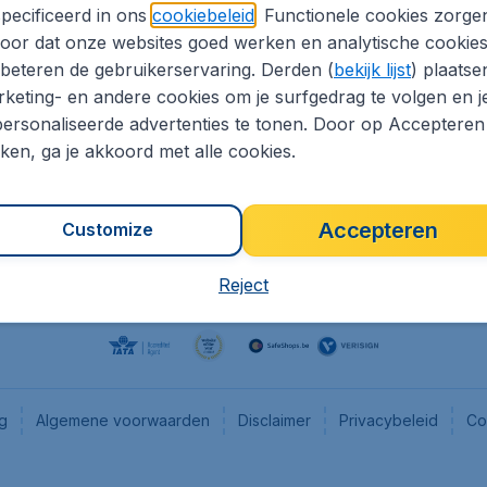
pecificeerd in ons
cookiebeleid
. Functionele cookies zorge
eaptickets.be
Flugladen.de
oor dat onze websites goed werken en analytische cookie
he informatie
CheapTickets.ch
beteren de gebruikerservaring. Derden (
bekijk lijst
) plaatse
CheapTickets.nl
keting- en andere cookies om je surfgedrag te volgen en j
ersonaliseerde advertenties te tonen. Door op Accepteren
es
CheapTickets.sg
kken, ga je akkoord met alle cookies.
Accepteren
Customize
Reject
ng
Algemene voorwaarden
Disclaimer
Privacybeleid
Co