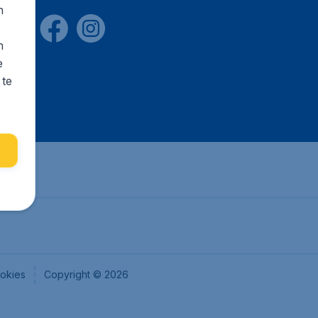
n
s
n
e
 te
okies
Copyright © 2026