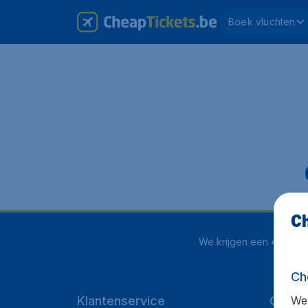
Boek vluchten
Ch
We krijgen een
4.1 uit 5
Ch
We 
Klantenservice
Cheap