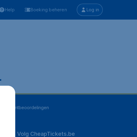
Help
Boeking beheren
Log in
.
264
klantbeoordelingen
Volg CheapTickets.be