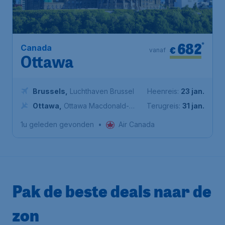
682
*
Canada
€
vanaf
Ottawa
Brussels
,
Luchthaven Brussel
Heenreis:
23 jan.
Ottawa
,
Ottawa Macdonald-
Terugreis:
31 jan.
Cartier International Airport
1u geleden gevonden
•
Air Canada
Pak de beste deals naar de
zon