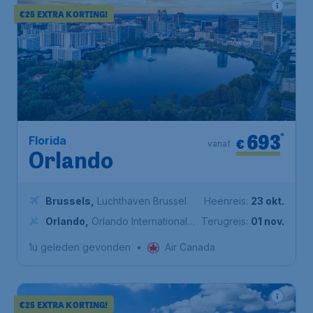
€25 EXTRA KORTING!
693
*
Florida
€
vanaf
Orlando
Brussels
,
Luchthaven Brussel
Heenreis:
23 okt.
Orlando
,
Orlando International
Terugreis:
01 nov.
Airport
1u geleden gevonden
•
Air Canada
€25 EXTRA KORTING!