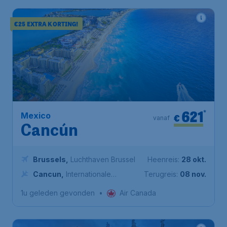
€25 EXTRA KORTING!
621
*
Mexico
€
vanaf
Cancún
Brussels
,
Luchthaven Brussel
Heenreis:
28 okt.
Cancun
,
Internationale
Terugreis:
08 nov.
luchthaven van Cancún
1u geleden gevonden
•
Air Canada