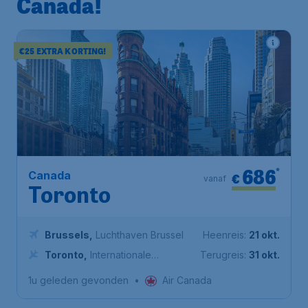
Canada!
€25 EXTRA KORTING!
686
*
Canada
€
vanaf
Toronto
Brussels
,
Luchthaven Brussel
Heenreis:
21 okt.
Toronto
,
Internationale
Terugreis:
31 okt.
luchthaven Toronto Pearson
1u geleden gevonden
•
Air Canada