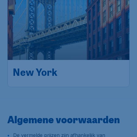
618
*
New York
€
vanaf
Brussels
,
Luchthaven Brussel
Heenreis:
12 aug.
New York
,
Newark Liberty
Terugreis:
22 aug.
International Airport
1u geleden gevonden
•
Air Canada
Algemene voorwaarden
De vermelde prijzen zijn afhankelijk van