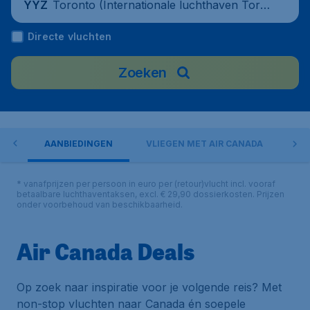
Toronto (Internationale luchthaven Toro
YYZ
nto Pearson), Canada
Directe vluchten
Zoeken
ORT
AANBIEDINGEN
VLIEGEN MET AIR CANADA
IN
* vanafprijzen per persoon in euro per (retour)vlucht incl. vooraf
betaalbare luchthaventaksen, excl. € 29,90 dossierkosten. Prijzen
onder voorbehoud van beschikbaarheid.
Air Canada Deals
Op zoek naar inspiratie voor je volgende reis? Met
non-stop vluchten naar Canada én soepele