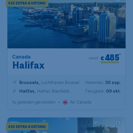
€25 EXTRA KORTING!
485
*
Canada
€
vanaf
Halifax
Brussels
,
Luchthaven Brussel
Heenreis:
30 sep.
Halifax
,
Halifax Stanfield
Terugreis:
09 okt.
International Airport
1u geleden gevonden
•
Air Canada
€25 EXTRA KORTING!