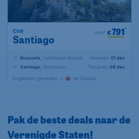
791
*
Chili
€
vanaf
Santiago
Brussels
,
Luchthaven Brussel
Heenreis:
01 dec.
Santiago
,
Aeropuerto
Terugreis:
08 dec.
Internacional Arturo Merino
1u geleden gevonden
•
Air Canada
Benítez
Pak de beste deals naar de
Verenigde Staten!