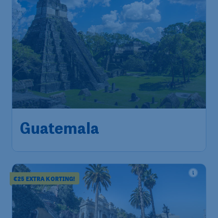
608
*
Guatemala
€
vanaf
Brussels
,
Luchthaven Brussel
Heenreis:
14 dec.
Guatemala City
,
Internationale
Terugreis:
25 dec.
luchthaven La Aurora
1u geleden gevonden
•
Air Canada
€25 EXTRA KORTING!