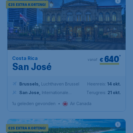
€25 EXTRA KORTING!
640
*
Costa Rica
€
vanaf
San José
Brussels
,
Luchthaven Brussel
Heenreis:
14 okt.
San Jose
,
Internationale
Terugreis:
21 okt.
luchthaven Juan Santamaría
1u geleden gevonden
•
Air Canada
€25 EXTRA KORTING!