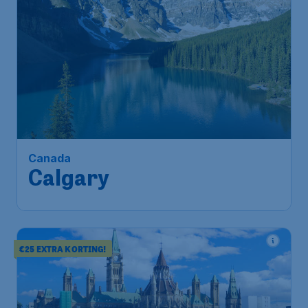
732
*
Canada
€
vanaf
Calgary
Brussels
,
Luchthaven Brussel
Heenreis:
25 okt.
Calgary
,
Calgary International
Terugreis:
01 nov.
Airport
1u geleden gevonden
•
Air Canada
€25 EXTRA KORTING!