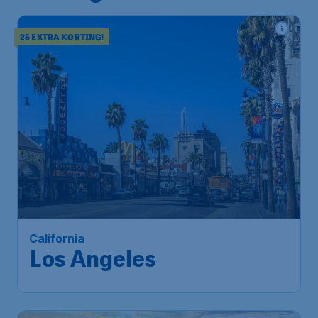
25 EXTRA KORTING!
635
*
California
€
vanaf
Los Angeles
Brussels
,
Luchthaven Brussel
Heenreis:
19 nov.
Los Angeles
,
Internationale
Terugreis:
26 nov.
luchthaven van Los Angeles
1u geleden gevonden
•
Air Canada