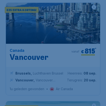
€25 EXTRA KORTING!
815
*
Canada
€
vanaf
Vancouver
Brussels
,
Luchthaven Brussel
Heenreis:
08 sep.
Vancouver
,
Vancouver
Terugreis:
20 sep.
International Airport
1u geleden gevonden
•
Air Canada