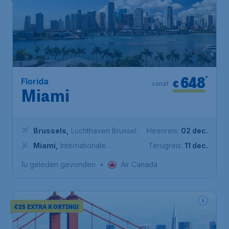
648
*
Florida
€
vanaf
Miami
Brussels
,
Luchthaven Brussel
Heenreis:
02 dec.
Miami
,
Internationale
Terugreis:
11 dec.
Luchthaven Miami
1u geleden gevonden
•
Air Canada
€25 EXTRA KORTING!