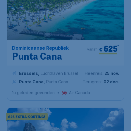
625
*
Dominicaanse Republiek
€
vanaf
Punta Cana
Brussels
,
Luchthaven Brussel
Heenreis:
25 nov.
Punta Cana
,
Punta Cana
Terugreis:
02 dec.
International Airport
1u geleden gevonden
•
Air Canada
€25 EXTRA KORTING!