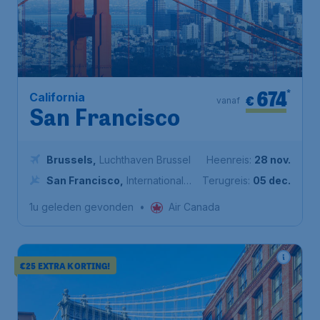
674
*
California
€
vanaf
San Francisco
Brussels
,
Luchthaven Brussel
Heenreis:
28 nov.
San Francisco
,
Internationale
Terugreis:
05 dec.
luchthaven van San Francisco
1u geleden gevonden
•
Air Canada
€25 EXTRA KORTING!