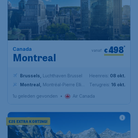
498
*
Canada
€
vanaf
Montreal
Brussels
,
Luchthaven Brussel
Heenreis:
08 okt.
Montreal
,
Montréal-Pierre Elliott
Terugreis:
16 okt.
Trudeau International Airport
1u geleden gevonden
•
Air Canada
€25 EXTRA KORTING!