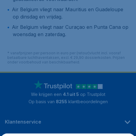
Air Belgium vliegt naar Mauritius en Guadeloupe
op
dinsdag en vrijdag
.
Air Belgium vliegt naar Curaçao en Punta Cana op
woensdag en zaterdag
.
* vanafprijzen per persoon in euro per (retour)vlucht incl. vooraf
betaalbare luchthaventaksen, excl. € 29,90 dossierkosten. Prijzen
onder voorbehoud van beschikbaarheid.
We krijgen een
4.1 uit 5
op Trustpilot
Op basis van
8255
klantbeoordelingen
Klantenservice