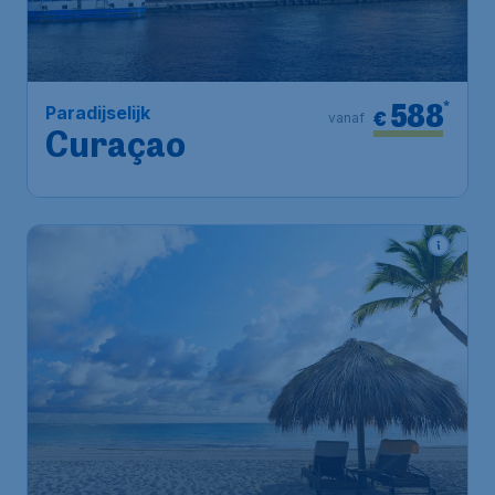
588
*
Paradijselijk
€
vanaf
Curaçao