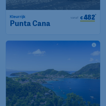
482
*
Kleurrijk
€
vanaf
Punta Cana