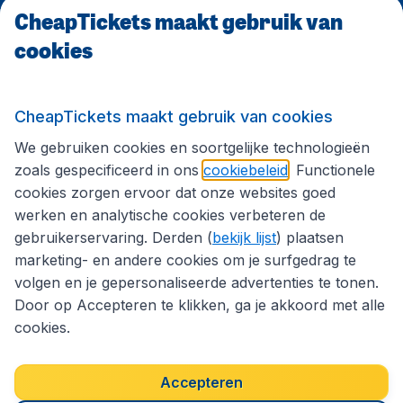
CheapTickets maakt gebruik van
CheapTickets.be
cookies
Internationale sites
CheapTickets maakt gebruik van cookies
We gebruiken cookies en soortgelijke technologieën
Volg CheapTickets.be
zoals gespecificeerd in ons
cookiebeleid
. Functionele
cookies zorgen ervoor dat onze websites goed
werken en analytische cookies verbeteren de
gebruikerservaring. Derden (
bekijk lijst
) plaatsen
marketing- en andere cookies om je surfgedrag te
volgen en je gepersonaliseerde advertenties te tonen.
Door op Accepteren te klikken, ga je akkoord met alle
cookies.
Toegankelijkheidsverklaring
Algemene voorwaarden
Disclaimer
Privacybeleid
Cookies
Accepteren
Copyright © 2026