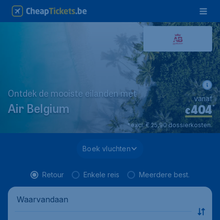
Ontdek de mooiste eilanden met
vanaf
404
*
Air Belgium
€
*excl. € 25,90 dossierkosten.
Boek vluchten
Retour
Enkele reis
Meerdere best.
Waarvandaan