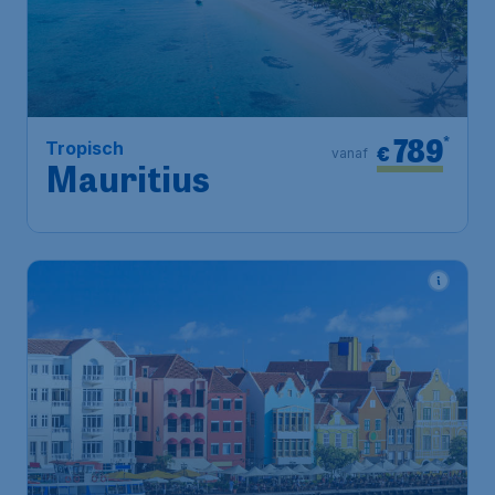
789
*
Tropisch
€
vanaf
Mauritius