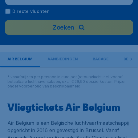
Directe vluchten
Zoeken
AIR BELGIUM
AANBIEDINGEN
BAGAGE
BESTE
* vanafprijzen per persoon in euro per (retour)vlucht incl. vooraf
betaalbare luchthaventaksen, excl. € 29,90 dossierkosten. Prijzen
onder voorbehoud van beschikbaarheid.
Vliegtickets Air Belgium
Air Belgium is een Belgische luchtvaartmaatschappij
opgericht in 2016 en gevestigd in Brussel. Vanaf
Brussels Airport en Brussels South Charleroi vliegt