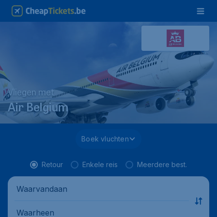
Vliegen met
Air Belgium
Boek vluchten
Retour
Enkele reis
Meerdere best.
Waarvandaan
Waarheen