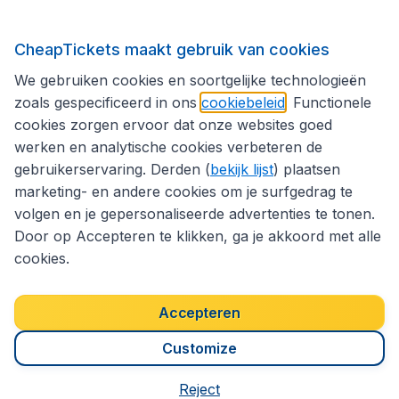
Internationale sites
CheapTickets maakt gebruik van cookies
We gebruiken cookies en soortgelijke technologieën
Volg CheapTickets.be
zoals gespecificeerd in ons
cookiebeleid
. Functionele
cookies zorgen ervoor dat onze websites goed
werken en analytische cookies verbeteren de
gebruikerservaring. Derden (
bekijk lijst
) plaatsen
marketing- en andere cookies om je surfgedrag te
volgen en je gepersonaliseerde advertenties te tonen.
Door op Accepteren te klikken, ga je akkoord met alle
cookies.
Toegankelijkheidsverklaring
Algemene voorwaarden
Disclaimer
Privacybeleid
Cookies
Accepteren
Copyright © 2026
Customize
Reject