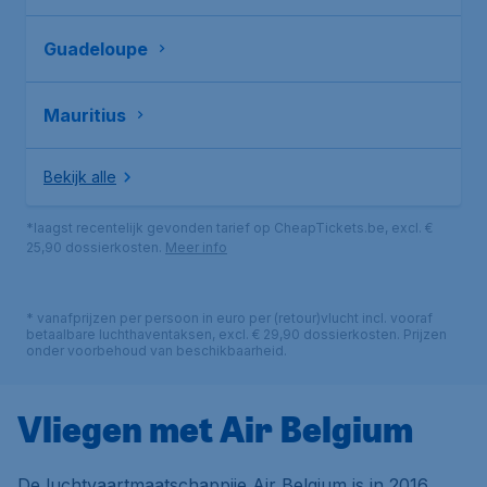
Guadeloupe
Mauritius
Bekijk alle
*laagst recentelijk gevonden tarief op CheapTickets.be, excl. €
25,90 dossierkosten.
Meer info
* vanafprijzen per persoon in euro per (retour)vlucht incl. vooraf
betaalbare luchthaventaksen, excl. € 29,90 dossierkosten. Prijzen
onder voorbehoud van beschikbaarheid.
Vliegen met Air Belgium
De luchtvaartmaatschappije Air Belgium is in 2016