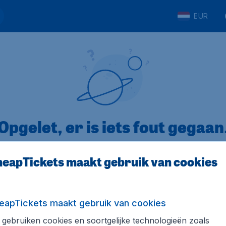
EUR
Opgelet, er is iets fout gegaan
eapTickets maakt gebruik van cookies
5
op Trustpilot
Op basis van
8
eapTickets maakt gebruik van cookies
gebruiken cookies en soortgelijke technologieën zoals
Tickets.be
Internationale sites