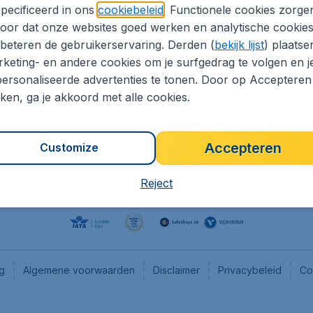
pecificeerd in ons
cookiebeleid
. Functionele cookies zorge
eaptickets.be
Flugladen.de
oor dat onze websites goed werken en analytische cookie
he informatie
CheapTickets.ch
beteren de gebruikerservaring. Derden (
bekijk lijst
) plaatse
CheapTickets.nl
keting- en andere cookies om je surfgedrag te volgen en j
ersonaliseerde advertenties te tonen. Door op Accepteren
es
CheapTickets.sg
kken, ga je akkoord met alle cookies.
Accepteren
Customize
Reject
ng
Algemene voorwaarden
Disclaimer
Privacybeleid
Co