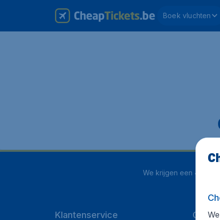
Boek vluchten
Ch
We krijgen een
4.1 uit 
Ch
We 
Klantenservice
Cheap