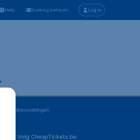
Help
Boeking beheren
Log in
.
251
klantbeoordelingen
Volg CheapTickets.be