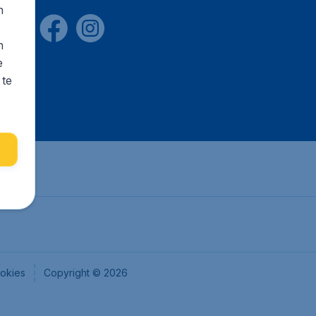
n
s
n
e
 te
okies
Copyright © 2026