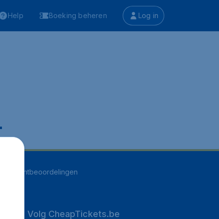
Help
Boeking beheren
Log in
.
263
klantbeoordelingen
Volg CheapTickets.be