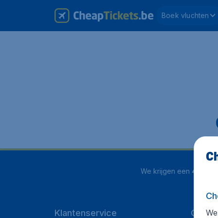
Boek vluchten
Ch
We krijgen een
4.1 uit 5
Ch
We 
Klantenservice
Cheap