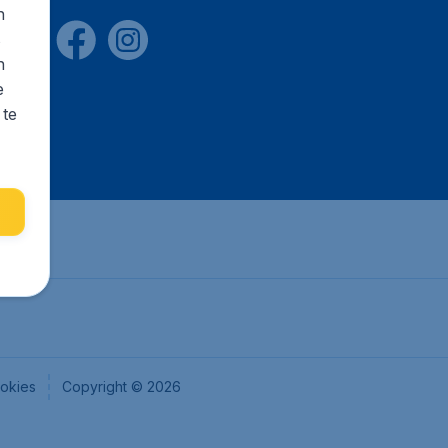
n
s
n
e
 te
okies
Copyright © 2026