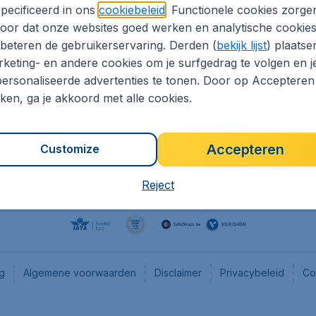
pecificeerd in ons
cookiebeleid
. Functionele cookies zorge
eaptickets.be
Flugladen.de
oor dat onze websites goed werken en analytische cookie
he informatie
CheapTickets.ch
beteren de gebruikerservaring. Derden (
bekijk lijst
) plaatse
CheapTickets.nl
keting- en andere cookies om je surfgedrag te volgen en j
ersonaliseerde advertenties te tonen. Door op Accepteren
es
CheapTickets.sg
kken, ga je akkoord met alle cookies.
Accepteren
Customize
Reject
ng
Algemene voorwaarden
Disclaimer
Privacybeleid
Co