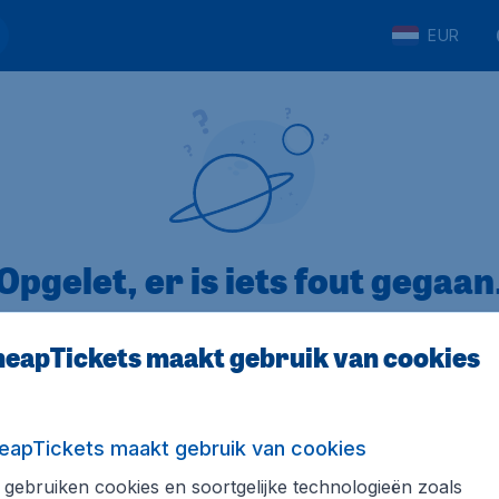
EUR
Opgelet, er is iets fout gegaan
eapTickets maakt gebruik van cookies
op Trustpilot
Op basis van
8
eapTickets maakt gebruik van cookies
gebruiken cookies en soortgelijke technologieën zoals
Tickets.be
Internationale sites