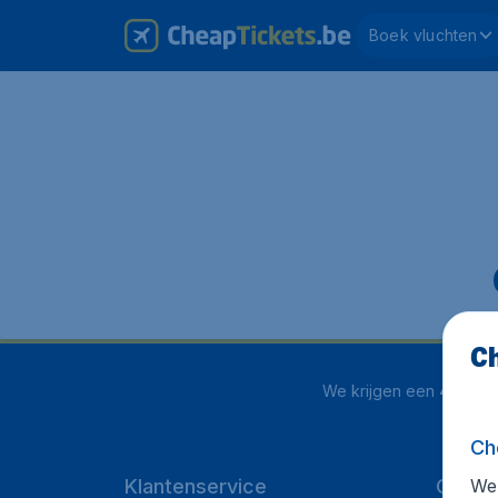
Boek vluchten
Ch
We krijgen een
4.1 uit 5
Ch
We 
Klantenservice
Cheap