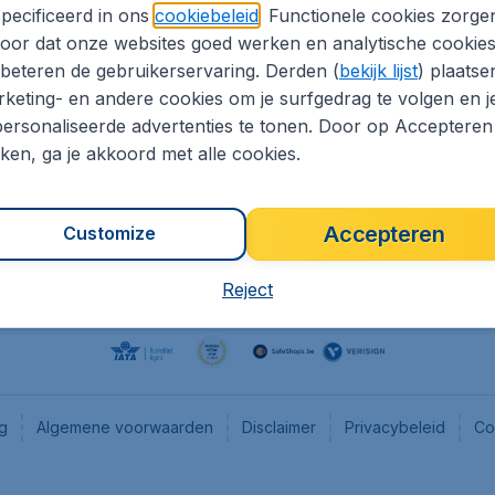
pecificeerd in ons
cookiebeleid
. Functionele cookies zorge
eaptickets.be
Flugladen.de
oor dat onze websites goed werken en analytische cookie
he informatie
CheapTickets.ch
beteren de gebruikerservaring. Derden (
bekijk lijst
) plaatse
CheapTickets.nl
keting- en andere cookies om je surfgedrag te volgen en j
ersonaliseerde advertenties te tonen. Door op Accepteren
es
CheapTickets.sg
kken, ga je akkoord met alle cookies.
Accepteren
Customize
Reject
ng
Algemene voorwaarden
Disclaimer
Privacybeleid
Co