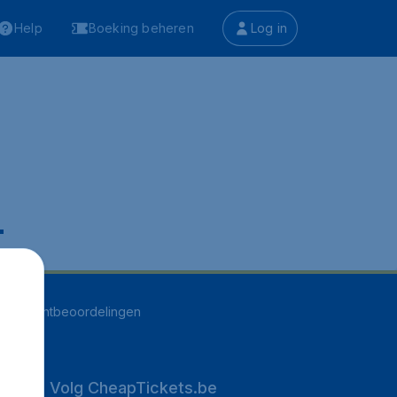
Help
Boeking beheren
Log in
.
252
klantbeoordelingen
Volg CheapTickets.be