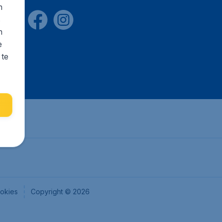
n
s
n
e
 te
okies
Copyright © 2026