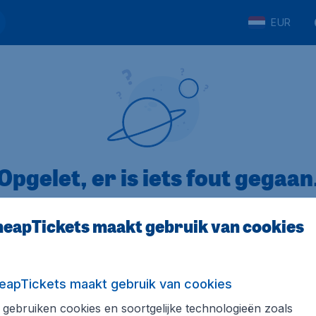
EUR
Opgelet, er is iets fout gegaan
eapTickets maakt gebruik van cookies
op Trustpilot
Op basis van
8
eapTickets maakt gebruik van cookies
gebruiken cookies en soortgelijke technologieën zoals
Tickets.be
Internationale sites