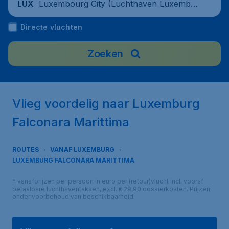
Luxembourg City (Luchthaven Luxembur
LUX
g-Findel), Luxembourg
Directe vluchten
Zoeken
Vlieg voordelig naar Luxemburg
Falconara Marittima
ROUTES
VANAF LUXEMBURG
LUXEMBURG FALCONARA MARITTIMA
* vanafprijzen per persoon in euro per (retour)vlucht incl. vooraf
betaalbare luchthaventaksen, excl. € 29,90 dossierkosten. Prijzen
onder voorbehoud van beschikbaarheid.