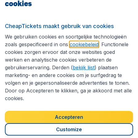
cookies
Internationale sites
CheapTickets maakt gebruik van cookies
We gebruiken cookies en soortgelijke technologieën
Volg CheapTickets.be
zoals gespecificeerd in ons
cookiebeleid
. Functionele
cookies zorgen ervoor dat onze websites goed
werken en analytische cookies verbeteren de
gebruikerservaring. Derden (
bekijk lijst
) plaatsen
marketing- en andere cookies om je surfgedrag te
volgen en je gepersonaliseerde advertenties te tonen.
Door op Accepteren te klikken, ga je akkoord met alle
cookies.
Toegankelijkheidsverklaring
Algemene voorwaarden
Disclaimer
Privacybeleid
Cookies
Accepteren
Copyright © 2026
Customize