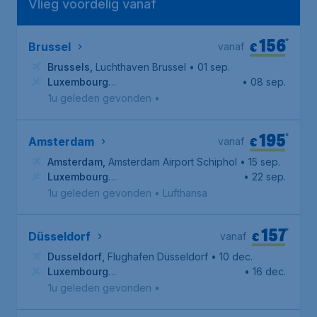
Vlieg voordelig vanaf
156
*
€
Brussel
vanaf
Brussels
,
Luchthaven Brussel
• 01 sep.
Luxembourg
• 08 sep.
City
,
Luchthaven Luxemburg-Findel
1u geleden gevonden
•
195
*
€
Amsterdam
vanaf
Amsterdam
,
Amsterdam Airport Schiphol
• 15 sep.
Luxembourg
• 22 sep.
City
,
Luchthaven Luxemburg-Findel
1u geleden gevonden
•
Lufthansa
157
*
€
Düsseldorf
vanaf
Dusseldorf
,
Flughafen Düsseldorf
• 10 dec.
Luxembourg
• 16 dec.
City
,
Luchthaven Luxemburg-Findel
1u geleden gevonden
•