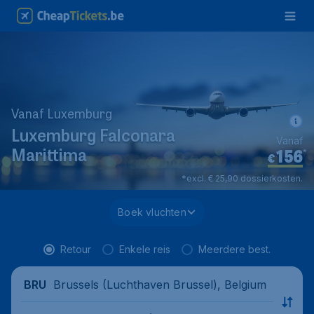
Vanaf Luxemburg
Luxemburg Falconara
Vanaf
156
*
Marittima
€
*excl. € 25,90 dossierkosten.
Boek vluchten
Retour
Enkele reis
Meerdere best.
Brussels (Luchthaven Brussel), Belgium
BRU