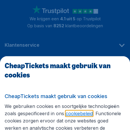
We krijgen een
4.1 uit 5
op Trustpilot
Op basis van
8252
klantbeoordelingen
Klantenservice
CheapTickets maakt gebruik van
CheapTickets.be
cookies
Internationale sites
CheapTickets maakt gebruik van cookies
We gebruiken cookies en soortgelijke technologieën
Volg CheapTickets.be
zoals gespecificeerd in ons
cookiebeleid
. Functionele
cookies zorgen ervoor dat onze websites goed
werken en analytische cookies verbeteren de