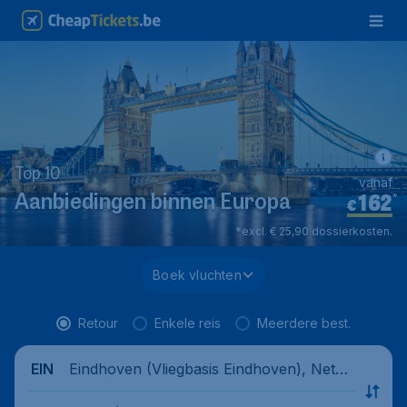
Top 10
vanaf
162
*
Aanbiedingen binnen Europa
€
*excl. € 25,90 dossierkosten.
Boek vluchten
Retour
Enkele reis
Meerdere best.
Eindhoven (Vliegbasis Eindhoven), Nethe
EIN
rlands