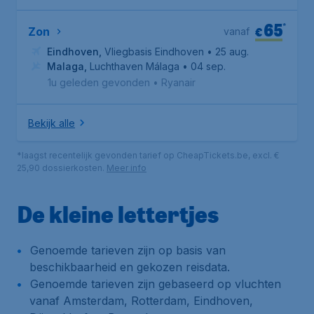
65
*
€
Zon
vanaf
Eindhoven
,
Vliegbasis Eindhoven
• 25 aug.
Malaga
,
Luchthaven Málaga
• 04 sep.
1u geleden gevonden
•
Ryanair
Bekijk alle
*laagst recentelijk gevonden tarief op CheapTickets.be, excl. €
25,90 dossierkosten.
Meer info
De kleine lettertjes
Genoemde tarieven zijn op basis van
beschikbaarheid en gekozen reisdata.
Genoemde tarieven zijn gebaseerd op vluchten
vanaf Amsterdam, Rotterdam, Eindhoven,