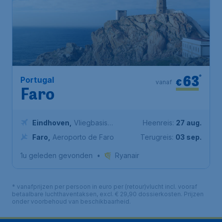
63
*
Portugal
€
vanaf
Faro
Eindhoven
,
Vliegbasis
Heenreis:
27 aug.
Eindhoven
Faro
,
Aeroporto de Faro
Terugreis:
03 sep.
1u geleden gevonden
•
Ryanair
* vanafprijzen per persoon in euro per (retour)vlucht incl. vooraf
betaalbare luchthaventaksen, excl. € 29,90 dossierkosten. Prijzen
onder voorbehoud van beschikbaarheid.