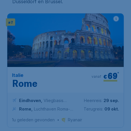
Düsseldorf en Brussel.
# 7
69
*
Italie
€
vanaf
Rome
Eindhoven
,
Vliegbasis
Heenreis:
29 sep.
Eindhoven
Rome
,
Luchthaven Roma-
Terugreis:
09 okt.
Fiumicino
1u geleden gevonden
•
Ryanair