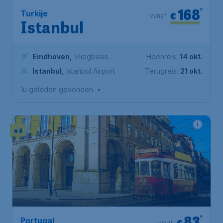
168
*
Turkije
€
vanaf
Istanbul
Eindhoven
,
Vliegbasis
Heenreis:
14 okt.
Eindhoven
Istanbul
,
Istanbul Airport
Terugreis:
21 okt.
1u geleden gevonden
•
# 4
83
*
Portugal
€
vanaf