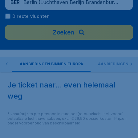
Berlin (Luchthaven Berlijn Brandenburg),
BER
Germany
Directe vluchten
Zoeken
EN
AANBIEDINGEN BINNEN EUROPA
AANBIEDINGEN BUI
Je ticket naar... even helemaal
weg
* vanafprijzen per persoon in euro per (retour)vlucht incl. vooraf
betaalbare luchthaventaksen, excl. € 29,90 dossierkosten. Prijzen
onder voorbehoud van beschikbaarheid.