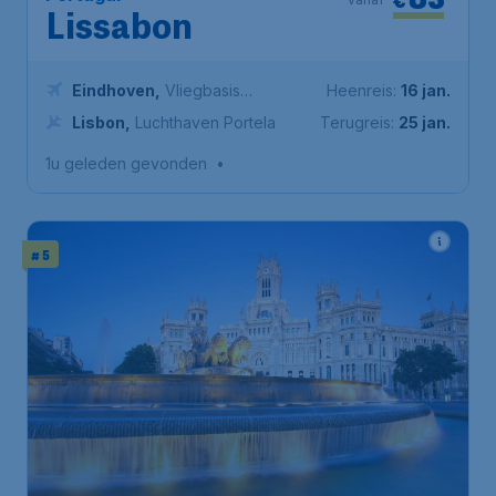
Lissabon
Eindhoven
,
Vliegbasis
Heenreis:
16 jan.
Eindhoven
Lisbon
,
Luchthaven Portela
Terugreis:
25 jan.
1u geleden gevonden
•
# 5
89
*
Spanje
€
vanaf
Madrid