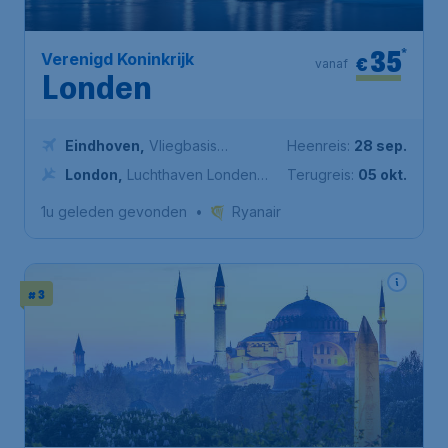
35
*
Verenigd Koninkrijk
€
vanaf
Londen
Eindhoven
,
Vliegbasis
Heenreis:
28 sep.
Eindhoven
London
,
Luchthaven Londen
Terugreis:
05 okt.
Stansted
1u geleden gevonden
•
Ryanair
# 3