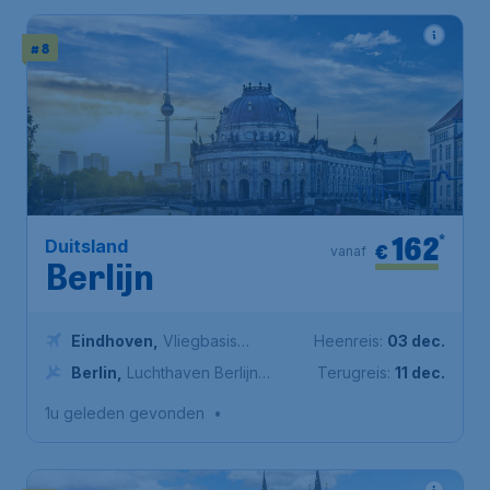
# 8
162
*
Duitsland
€
vanaf
Berlijn
Eindhoven
,
Vliegbasis
Heenreis:
03 dec.
Eindhoven
Berlin
,
Luchthaven Berlijn
Terugreis:
11 dec.
Brandenburg
1u geleden gevonden
•