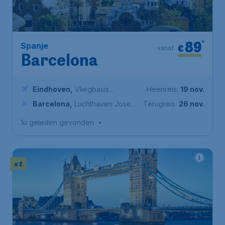
89
*
Spanje
€
vanaf
Barcelona
Eindhoven
,
Vliegbasis
Heenreis:
19 nov.
Eindhoven
Barcelona
,
Luchthaven Josep
Terugreis:
26 nov.
Tarradellas Barcelona-El Prat
1u geleden gevonden
•
# 2