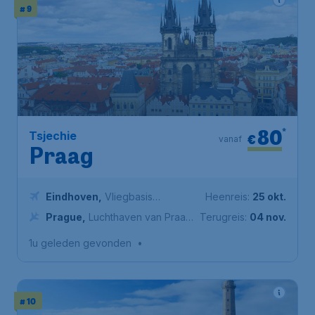
# 9
80
*
Tsjechie
€
vanaf
Praag
Eindhoven
,
Vliegbasis
Heenreis:
25 okt.
Eindhoven
Prague
,
Luchthaven van Praag
Terugreis:
04 nov.
Václav Havel
1u geleden gevonden
•
# 10