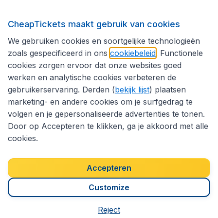
Internationale sites
CheapTickets maakt gebruik van cookies
We gebruiken cookies en soortgelijke technologieën
Volg CheapTickets.be
zoals gespecificeerd in ons
cookiebeleid
. Functionele
cookies zorgen ervoor dat onze websites goed
werken en analytische cookies verbeteren de
gebruikerservaring. Derden (
bekijk lijst
) plaatsen
marketing- en andere cookies om je surfgedrag te
volgen en je gepersonaliseerde advertenties te tonen.
Door op Accepteren te klikken, ga je akkoord met alle
cookies.
Toegankelijkheidsverklaring
Algemene voorwaarden
Disclaimer
Privacybeleid
Cookies
Accepteren
Copyright © 2026
Customize
Reject