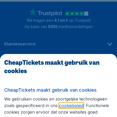
We krijgen een
4.1 uit 5
op Trustpilot
Op basis van
8255
klantbeoordelingen
Klantenservice
CheapTickets maakt gebruik van
CheapTickets.be
cookies
Internationale sites
CheapTickets maakt gebruik van cookies
We gebruiken cookies en soortgelijke technologieën
Volg CheapTickets.be
zoals gespecificeerd in ons
cookiebeleid
. Functionele
cookies zorgen ervoor dat onze websites goed