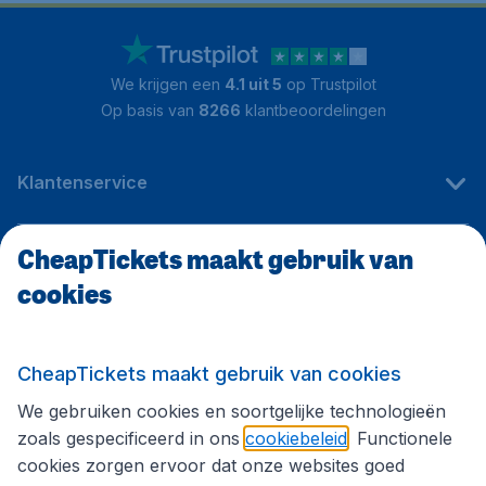
We krijgen een
4.1 uit 5
op Trustpilot
Op basis van
8266
klantbeoordelingen
Klantenservice
CheapTickets maakt gebruik van
CheapTickets.be
cookies
Internationale sites
CheapTickets maakt gebruik van cookies
We gebruiken cookies en soortgelijke technologieën
Volg CheapTickets.be
zoals gespecificeerd in ons
cookiebeleid
. Functionele
cookies zorgen ervoor dat onze websites goed