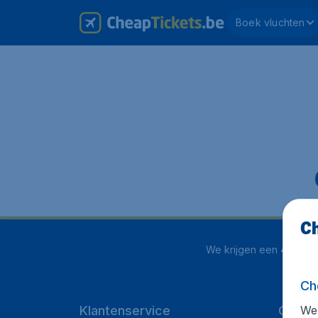
Boek vluchten
Ch
We krijgen een
4.1 uit 5
Ch
We 
Klantenservice
Cheap