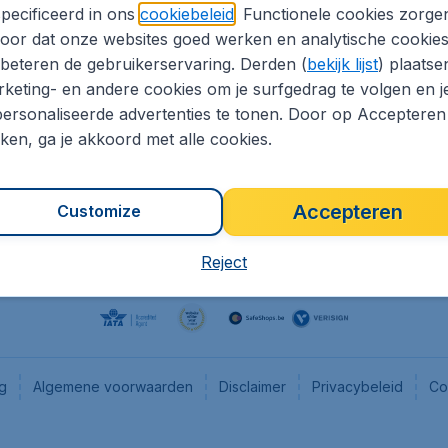
pecificeerd in ons
cookiebeleid
. Functionele cookies zorge
eaptickets.be
Flugladen.de
oor dat onze websites goed werken en analytische cookie
he informatie
CheapTickets.ch
beteren de gebruikerservaring. Derden (
bekijk lijst
) plaatse
CheapTickets.nl
keting- en andere cookies om je surfgedrag te volgen en j
ersonaliseerde advertenties te tonen. Door op Accepteren
es
CheapTickets.sg
kken, ga je akkoord met alle cookies.
Accepteren
Customize
Reject
ng
Algemene voorwaarden
Disclaimer
Privacybeleid
Co