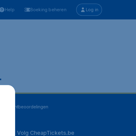
Help
Boeking beheren
Log in
.
255
klantbeoordelingen
Volg CheapTickets.be