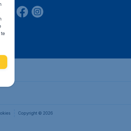
n
s
n
e
 te
okies
Copyright © 2026