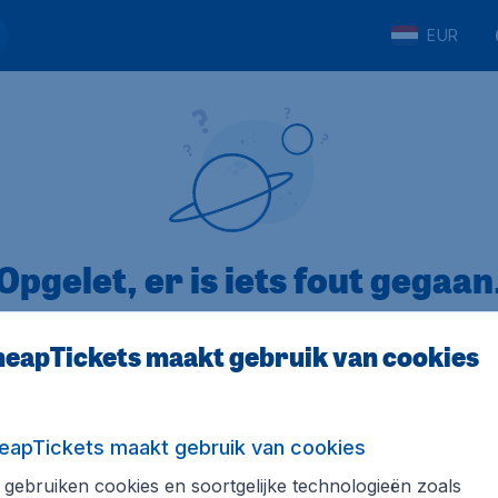
EUR
Opgelet, er is iets fout gegaan
eapTickets maakt gebruik van cookies
op Trustpilot
Op basis van
8
eapTickets maakt gebruik van cookies
gebruiken cookies en soortgelijke technologieën zoals
Tickets.be
Internationale sites