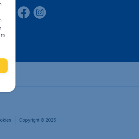
n
s
n
e
 te
okies
Copyright © 2026