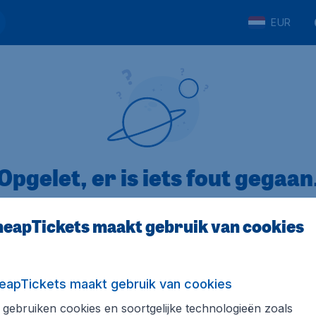
EUR
Opgelet, er is iets fout gegaan
eapTickets maakt gebruik van cookies
op Trustpilot
Op basis van
8
eapTickets maakt gebruik van cookies
gebruiken cookies en soortgelijke technologieën zoals
Tickets.be
Internationale sites