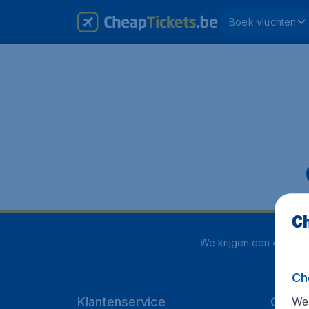
Boek vluchten
Ch
We krijgen een
4.1 uit 5
Ch
We 
Klantenservice
Cheap