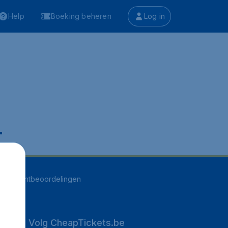
Help
Boeking beheren
Log in
.
255
klantbeoordelingen
Volg CheapTickets.be