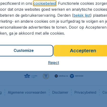
pecificeerd in ons
cookiebeleid
. Functionele cookies zorge
eaptickets.be
Flugladen.de
oor dat onze websites goed werken en analytische cookie
he informatie
CheapTickets.ch
beteren de gebruikerservaring. Derden (
bekijk lijst
) plaatse
CheapTickets.nl
keting- en andere cookies om je surfgedrag te volgen en j
ersonaliseerde advertenties te tonen. Door op Accepteren
es
CheapTickets.sg
kken, ga je akkoord met alle cookies.
Accepteren
Customize
Reject
ng
Algemene voorwaarden
Disclaimer
Privacybeleid
Co