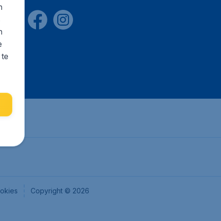
n
s
n
e
 te
okies
Copyright © 2026