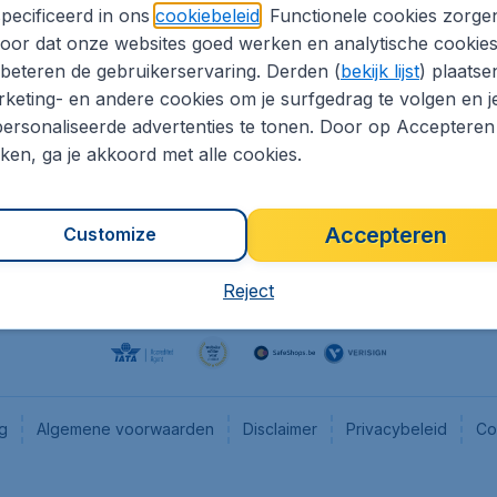
pecificeerd in ons
cookiebeleid
. Functionele cookies zorge
eaptickets.be
Flugladen.de
oor dat onze websites goed werken en analytische cookie
he informatie
CheapTickets.ch
beteren de gebruikerservaring. Derden (
bekijk lijst
) plaatse
CheapTickets.nl
keting- en andere cookies om je surfgedrag te volgen en j
ersonaliseerde advertenties te tonen. Door op Accepteren
es
CheapTickets.sg
kken, ga je akkoord met alle cookies.
Accepteren
Customize
Reject
ng
Algemene voorwaarden
Disclaimer
Privacybeleid
Co