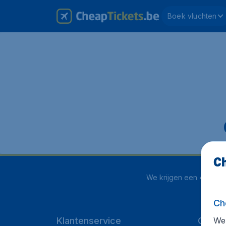
Boek vluchten
Ch
We krijgen een
4.1 uit 5
Ch
We 
Klantenservice
Cheap