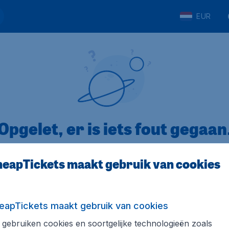
EUR
Opgelet, er is iets fout gegaan
eapTickets maakt gebruik van cookies
op Trustpilot
Op basis van
8
eapTickets maakt gebruik van cookies
gebruiken cookies en soortgelijke technologieën zoals
Tickets.be
Internationale sites