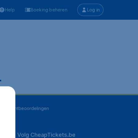
Help
Boeking beheren
Log in
.
255
klantbeoordelingen
Volg CheapTickets.be