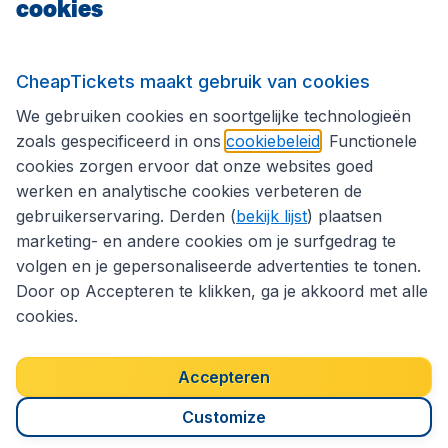
cookies
Internationale sites
CheapTickets maakt gebruik van cookies
We gebruiken cookies en soortgelijke technologieën
Volg CheapTickets.be
zoals gespecificeerd in ons
cookiebeleid
. Functionele
cookies zorgen ervoor dat onze websites goed
werken en analytische cookies verbeteren de
gebruikerservaring. Derden (
bekijk lijst
) plaatsen
marketing- en andere cookies om je surfgedrag te
volgen en je gepersonaliseerde advertenties te tonen.
Door op Accepteren te klikken, ga je akkoord met alle
cookies.
Toegankelijkheidsverklaring
Algemene voorwaarden
Disclaimer
Privacybeleid
Cookies
Accepteren
Copyright © 2026
Customize