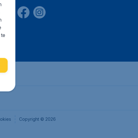
n
s
n
e
 te
okies
Copyright © 2026