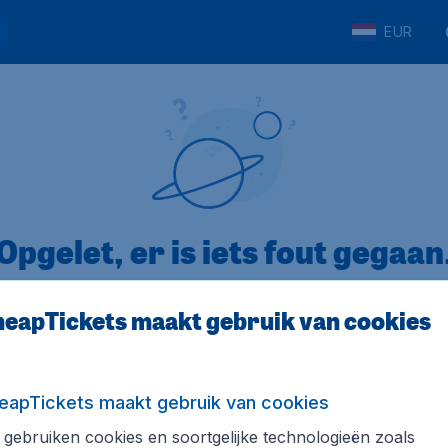
EUR
Opgelet, er is iets fout gegaan
eapTickets maakt gebruik van cookies
5
op Trustpilot
Op basis van
8
eapTickets maakt gebruik van cookies
gebruiken cookies en soortgelijke technologieën zoals
Tickets.be
Internationale sites