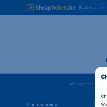
Boek vluchten
Ch
We krijgen een
4.1 uit 
Ch
We 
Klantenservice
Cheap