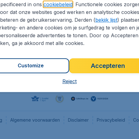
pecificeerd in ons
cookiebeleid
. Functionele cookies zorge
eaptickets.be
Flugladen.de
oor dat onze websites goed werken en analytische cookie
he informatie
CheapTickets.ch
beteren de gebruikerservaring. Derden (
bekijk lijst
) plaatse
CheapTickets.nl
keting- en andere cookies om je surfgedrag te volgen en j
ersonaliseerde advertenties te tonen. Door op Accepteren
es
CheapTickets.sg
kken, ga je akkoord met alle cookies.
Accepteren
Customize
Reject
ng
Algemene voorwaarden
Disclaimer
Privacybeleid
Co