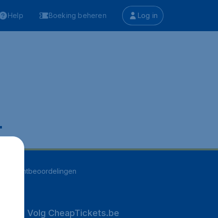
Help
Boeking beheren
Log in
.
251
klantbeoordelingen
Volg CheapTickets.be