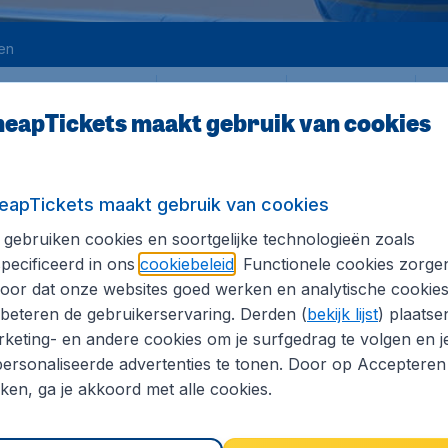
en
Heen
Terug
1
en
eapTickets maakt gebruik van cookies
eapTickets maakt gebruik van cookies
gebruiken cookies en soortgelijke technologieën zoals
pecificeerd in ons
cookiebeleid
. Functionele cookies zorge
ANG MAI
oor dat onze websites goed werken en analytische cookie
cl. vooraf betaalbare luchthaventaksen, excl. € 29,90 dossierkosten. Prijzen
beteren de gebruikerservaring. Derden (
bekijk lijst
) plaatse
keting- en andere cookies om je surfgedrag te volgen en j
ai
ersonaliseerde advertenties te tonen. Door op Accepteren
kken, ga je akkoord met alle cookies.
cl. vooraf betaalbare luchthaventaksen, excl. € 29,90 dossierkosten. Prijzen