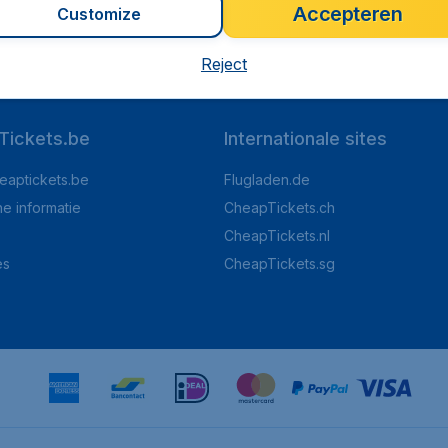
Accepteren
Customize
op Trustpilot
Op basis van
8
Reject
Tickets.be
Internationale sites
eaptickets.be
Flugladen.de
he informatie
CheapTickets.ch
CheapTickets.nl
es
CheapTickets.sg