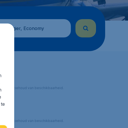
 passagier, Economy
n
s
 onder voorbehoud van beschikbaarheid.
n
e
 te
 onder voorbehoud van beschikbaarheid.