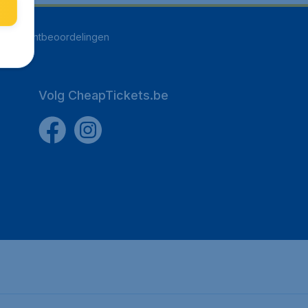
250
klantbeoordelingen
Volg CheapTickets.be