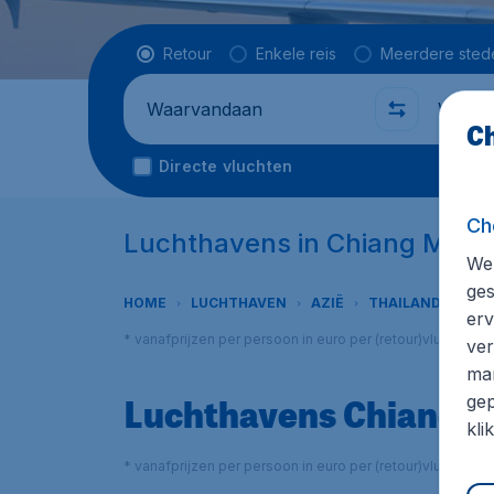
Vluchttype
Retour
Enkele reis
Meerdere sted
Waarvandaan
Waarhe
Ch
Directe vluchten
Ch
Luchthavens in Chiang Mai
We 
ges
HOME
LUCHTHAVEN
AZIË
THAILAND
CHI
erv
* vanafprijzen per persoon in euro per (retour)vlucht in
ver
mar
Luchthavens Chiang M
gep
kli
* vanafprijzen per persoon in euro per (retour)vlucht in