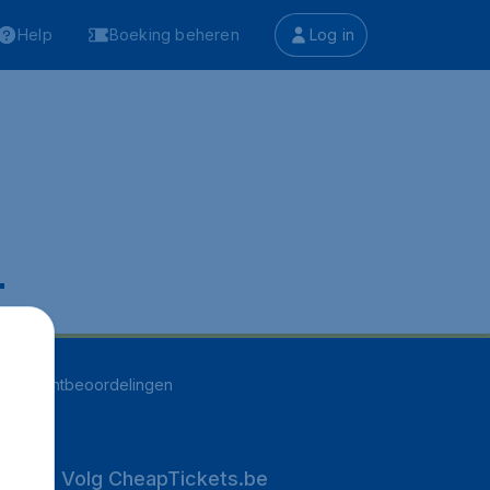
Help
Boeking beheren
Log in
.
261
klantbeoordelingen
Volg CheapTickets.be