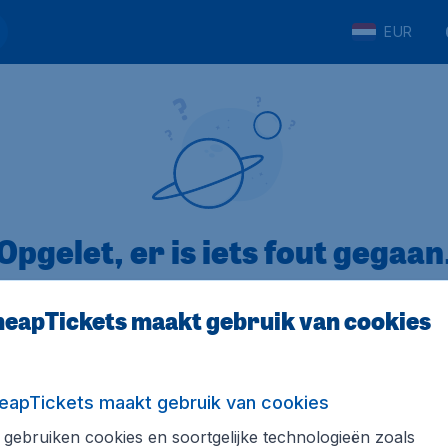
EUR
Opgelet, er is iets fout gegaan
eapTickets maakt gebruik van cookies
5
op Trustpilot
Op basis van
8
eapTickets maakt gebruik van cookies
gebruiken cookies en soortgelijke technologieën zoals
Tickets.be
Internationale sites