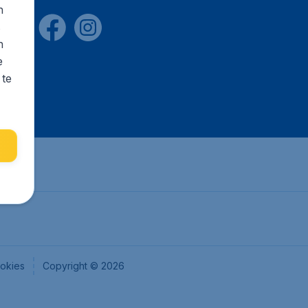
n
s
n
e
 te
okies
Copyright © 2026