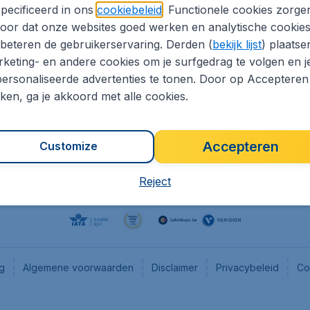
pecificeerd in ons
cookiebeleid
. Functionele cookies zorge
eaptickets.be
Flugladen.de
oor dat onze websites goed werken en analytische cookie
he informatie
CheapTickets.ch
beteren de gebruikerservaring. Derden (
bekijk lijst
) plaatse
CheapTickets.nl
keting- en andere cookies om je surfgedrag te volgen en j
ersonaliseerde advertenties te tonen. Door op Accepteren
es
CheapTickets.sg
kken, ga je akkoord met alle cookies.
Accepteren
Customize
Reject
ng
Algemene voorwaarden
Disclaimer
Privacybeleid
Co