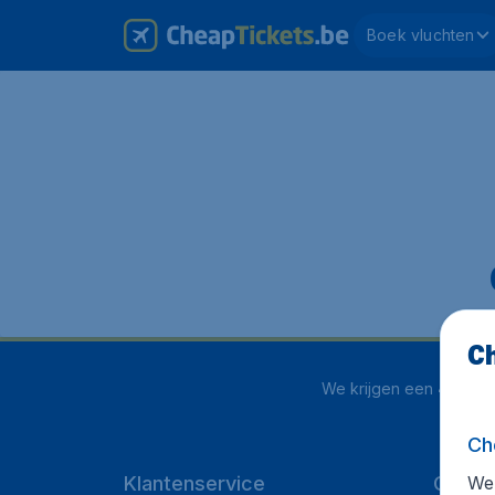
Boek vluchten
Ch
We krijgen een
4.1 uit 
Ch
We 
Klantenservice
Cheap