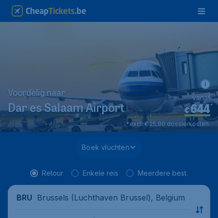
Voordelig naar
vanaf
644
*
Dar es Salaam Airport
€
*excl. € 25,90 dossierkosten.
Boek vluchten
Retour
Enkele reis
Meerdere best.
Brussels (Luchthaven Brussel), Belgium
BRU