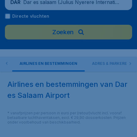
Dar es salaam (Julius Nyerere Internatio
DAR
nal Airport), Tanzania
Directe vluchten
Zoeken
EN
AIRLINES EN BESTEMMINGEN
ADRES & PARKEREN
Airlines en bestemmingen van Dar
es Salaam Airport
* vanafprijzen per persoon in euro per (retour)vlucht incl. vooraf
betaalbare luchthaventaksen, excl. € 29,90 dossierkosten. Prijzen
onder voorbehoud van beschikbaarheid.