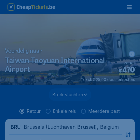
Voordelig naar
Taiwan Taoyuan International
vanaf
470
*
Airport
€
*excl. € 25,90 dossierkosten.
Boek vluchten
Retour
Enkele reis
Meerdere best.
Brussels (Luchthaven Brussel), Belgium
BRU