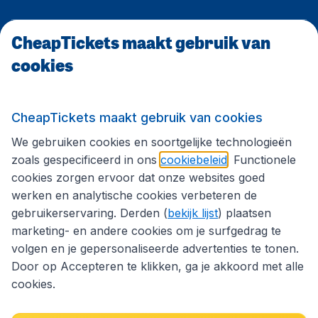
CheapTickets maakt gebruik van
CheapTickets.be
cookies
Internationale sites
CheapTickets maakt gebruik van cookies
We gebruiken cookies en soortgelijke technologieën
Volg CheapTickets.be
zoals gespecificeerd in ons
cookiebeleid
. Functionele
cookies zorgen ervoor dat onze websites goed
werken en analytische cookies verbeteren de
gebruikerservaring. Derden (
bekijk lijst
) plaatsen
marketing- en andere cookies om je surfgedrag te
volgen en je gepersonaliseerde advertenties te tonen.
Door op Accepteren te klikken, ga je akkoord met alle
cookies.
Toegankelijkheidsverklaring
Algemene voorwaarden