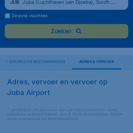
Juba (Luchthaven van Djoeba), South S
JUB
udan
Directe vluchten
Zoeken
AIRLINES EN BESTEMMINGEN
ADRES & VERVOER
Adres, vervoer en vervoer op
Juba Airport
* vanafprijzen per persoon in euro per (retour)vlucht incl. vooraf
betaalbare luchthaventaksen, excl. € 29,90 dossierkosten. Prijzen
onder voorbehoud van beschikbaarheid.