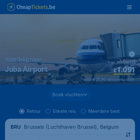
Voordelig naar
vanaf
1.091
*
Juba Airport
€
*excl. € 25,90 dossierkosten.
Boek vluchten
Retour
Enkele reis
Meerdere best.
Brussels (Luchthaven Brussel), Belgium
BRU