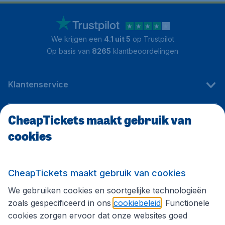
We krijgen een
4.1 uit 5
op Trustpilot
Op basis van
8265
klantbeoordelingen
Klantenservice
CheapTickets maakt gebruik van
CheapTickets.be
cookies
Internationale sites
CheapTickets maakt gebruik van cookies
We gebruiken cookies en soortgelijke technologieën
Volg CheapTickets.be
zoals gespecificeerd in ons
cookiebeleid
. Functionele
cookies zorgen ervoor dat onze websites goed