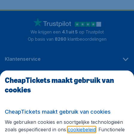
We krijgen een
4.1 uit 5
op Trustpilot
Op basis van
8260
klantbeoordelingen
Klantenservice
CheapTickets maakt gebruik van
CheapTickets.be
cookies
Internationale sites
CheapTickets maakt gebruik van cookies
We gebruiken cookies en soortgelijke technologieën
Volg CheapTickets.be
zoals gespecificeerd in ons
cookiebeleid
. Functionele