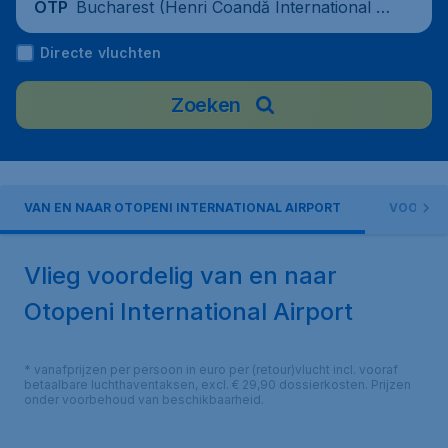
Bucharest (Henri Coandă International A
OTP
irport), Romania
Directe vluchten
Zoeken
VAN EN NAAR OTOPENI INTERNATIONAL AIRPORT
VOORZI
Vlieg voordelig van en naar
Otopeni International Airport
* vanafprijzen per persoon in euro per (retour)vlucht incl. vooraf
betaalbare luchthaventaksen, excl. € 29,90 dossierkosten. Prijzen
onder voorbehoud van beschikbaarheid.