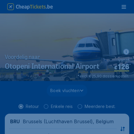
Voordelig naar
vanaf
126
*
Otopeni International Airport
€
*excl. € 25,90 dossierkosten.
Boek vluchten
Retour
Enkele reis
Meerdere best.
Brussels (Luchthaven Brussel), Belgium
BRU