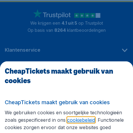
We krijgen een
4.1 uit 5
op Trustpilot
Op basis van
8264
klantbeoordelingen
Klantenservice
CheapTickets maakt gebruik van
CheapTickets.be
cookies
Internationale sites
CheapTickets maakt gebruik van cookies
We gebruiken cookies en soortgelijke technologieën
Volg CheapTickets.be
zoals gespecificeerd in ons
cookiebeleid
. Functionele
cookies zorgen ervoor dat onze websites goed