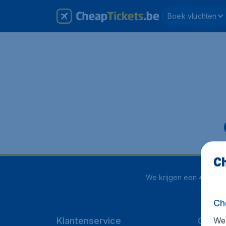
Boek vluchten
Ch
We krijgen een
4.1 uit 5
Ch
We 
Klantenservice
Cheap