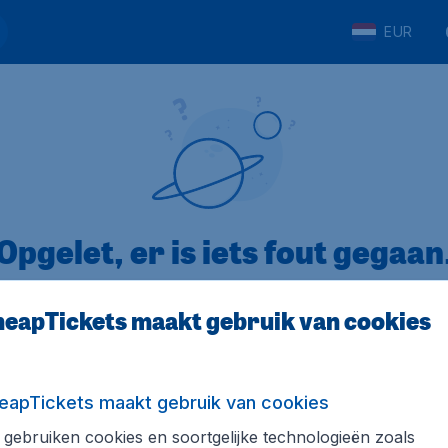
EUR
Opgelet, er is iets fout gegaan
eapTickets maakt gebruik van cookies
op Trustpilot
Op basis van
8
eapTickets maakt gebruik van cookies
gebruiken cookies en soortgelijke technologieën zoals
Tickets.be
Internationale sites