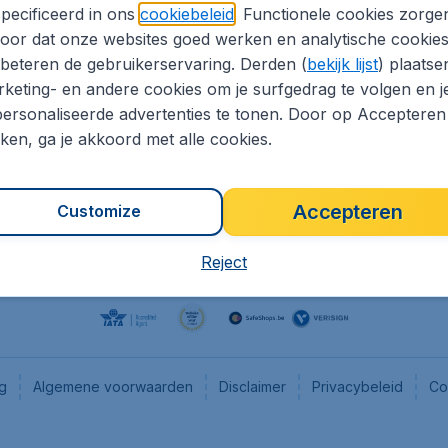
pecificeerd in ons
cookiebeleid
. Functionele cookies zorge
eaptickets.be
Flugladen.de
oor dat onze websites goed werken en analytische cookie
he informatie
CheapTickets.ch
beteren de gebruikerservaring. Derden (
bekijk lijst
) plaatse
CheapTickets.nl
keting- en andere cookies om je surfgedrag te volgen en j
ersonaliseerde advertenties te tonen. Door op Accepteren
es
CheapTickets.sg
kken, ga je akkoord met alle cookies.
Accepteren
Customize
Reject
ng
Algemene voorwaarden
Disclaimer
Privacybeleid
Co