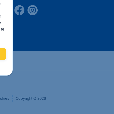
n
s
n
e
 te
okies
Copyright © 2026