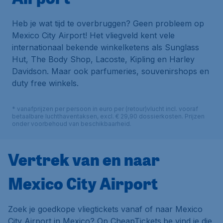
Heb je wat tijd te overbruggen? Geen probleem op
Mexico City Airport! Het vliegveld kent vele
internationaal bekende winkelketens als
Sunglass
Hut
,
The Body Shop
,
Lacoste
,
Kipling
en
Harley
Davidson
. Maar ook parfumeries, souvenirshops en
duty free
winkels.
* vanafprijzen per persoon in euro per (retour)vlucht incl. vooraf
betaalbare luchthaventaksen, excl. € 29,90 dossierkosten. Prijzen
onder voorbehoud van beschikbaarheid.
Vertrek van en naar
Mexico City Airport
Zoek je goedkope vliegtickets vanaf of naar Mexico
City Airport in Mexico? Op CheapTickets.be vind je die