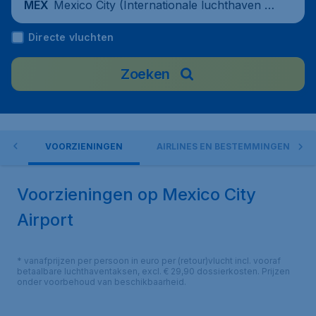
Mexico City (Internationale luchthaven v
MEX
an Mexico-Stad), Mexico
Directe vluchten
Zoeken
ORT
VOORZIENINGEN
AIRLINES EN BESTEMMINGEN
Voorzieningen op Mexico City
Airport
* vanafprijzen per persoon in euro per (retour)vlucht incl. vooraf
betaalbare luchthaventaksen, excl. € 29,90 dossierkosten. Prijzen
onder voorbehoud van beschikbaarheid.