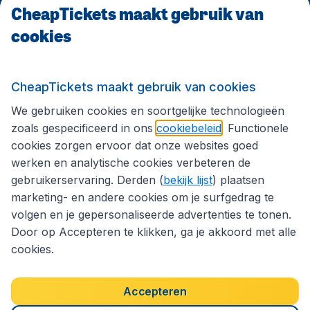
CheapTickets maakt gebruik van
CheapTickets.be
cookies
Internationale sites
CheapTickets maakt gebruik van cookies
We gebruiken cookies en soortgelijke technologieën
Volg CheapTickets.be
zoals gespecificeerd in ons
cookiebeleid
. Functionele
cookies zorgen ervoor dat onze websites goed
werken en analytische cookies verbeteren de
gebruikerservaring. Derden (
bekijk lijst
) plaatsen
marketing- en andere cookies om je surfgedrag te
volgen en je gepersonaliseerde advertenties te tonen.
Door op Accepteren te klikken, ga je akkoord met alle
cookies.
Toegankelijkheidsverklaring
Algemene voorwaarden
Disclaimer
Privacybeleid
Cookies
Accepteren
Copyright © 2026