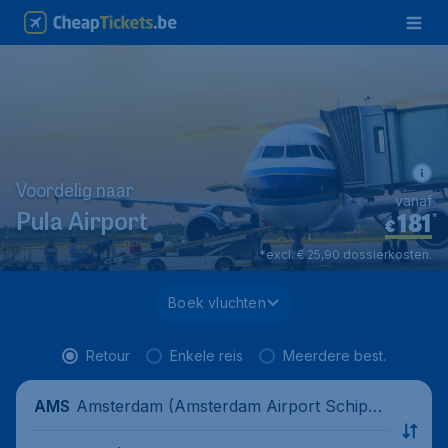
Voordelig naar
vanaf
181
*
Pula Airport
€
*excl. € 25,90 dossierkosten.
Boek vluchten
Retour
Enkele reis
Meerdere best.
Amsterdam (Amsterdam Airport Schipho
AMS
l), Netherlands