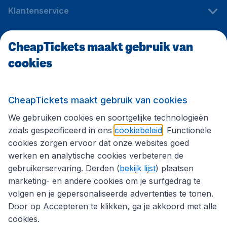
Klantenservice
CheapTickets maakt gebruik van
CheapTickets.be
cookies
Internationale sites
CheapTickets maakt gebruik van cookies
We gebruiken cookies en soortgelijke technologieën
Volg CheapTickets.be
zoals gespecificeerd in ons
cookiebeleid
. Functionele
cookies zorgen ervoor dat onze websites goed
werken en analytische cookies verbeteren de
gebruikerservaring. Derden (
bekijk lijst
) plaatsen
marketing- en andere cookies om je surfgedrag te
volgen en je gepersonaliseerde advertenties te tonen.
Door op Accepteren te klikken, ga je akkoord met alle
cookies.