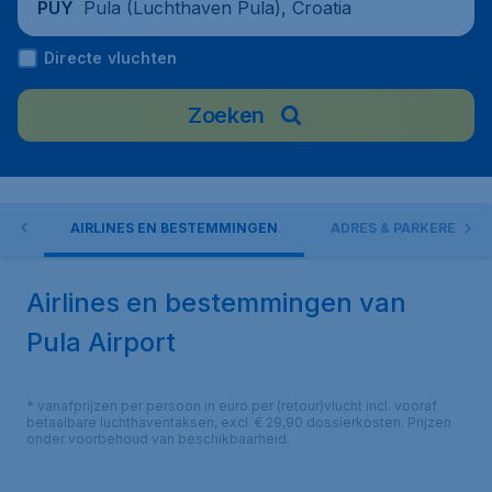
Pula (Luchthaven Pula), Croatia
PUY
Directe vluchten
Zoeken
EN
AIRLINES EN BESTEMMINGEN
ADRES & PARKEREN
Airlines en bestemmingen van
Pula Airport
* vanafprijzen per persoon in euro per (retour)vlucht incl. vooraf
betaalbare luchthaventaksen, excl. € 29,90 dossierkosten. Prijzen
onder voorbehoud van beschikbaarheid.