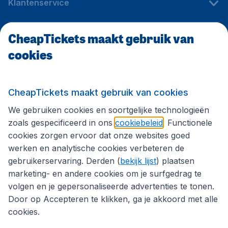
Klantenservice
CheapTickets maakt gebruik van
CheapTickets.be
cookies
Internationale sites
CheapTickets maakt gebruik van cookies
We gebruiken cookies en soortgelijke technologieën
Volg CheapTickets.be
zoals gespecificeerd in ons
cookiebeleid
. Functionele
cookies zorgen ervoor dat onze websites goed
werken en analytische cookies verbeteren de
gebruikerservaring. Derden (
bekijk lijst
) plaatsen
marketing- en andere cookies om je surfgedrag te
volgen en je gepersonaliseerde advertenties te tonen.
Door op Accepteren te klikken, ga je akkoord met alle
cookies.