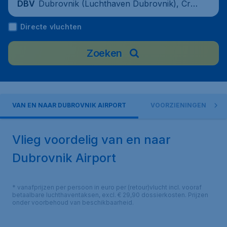
Dubrovnik (Luchthaven Dubrovnik), Cro
DBV
atia
Directe vluchten
Zoeken
VAN EN NAAR DUBROVNIK AIRPORT
VOORZIENINGEN
Vlieg voordelig van en naar
Dubrovnik Airport
* vanafprijzen per persoon in euro per (retour)vlucht incl. vooraf
betaalbare luchthaventaksen, excl. € 29,90 dossierkosten. Prijzen
onder voorbehoud van beschikbaarheid.