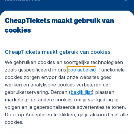
CheapTickets maakt gebruik van
CheapTickets.be
cookies
Internationale sites
CheapTickets maakt gebruik van cookies
We gebruiken cookies en soortgelijke technologieën
Volg CheapTickets.be
zoals gespecificeerd in ons
cookiebeleid
. Functionele
cookies zorgen ervoor dat onze websites goed
werken en analytische cookies verbeteren de
gebruikerservaring. Derden (
bekijk lijst
) plaatsen
marketing- en andere cookies om je surfgedrag te
volgen en je gepersonaliseerde advertenties te tonen.
Door op Accepteren te klikken, ga je akkoord met alle
cookies.
Toegankelijkheidsverklaring
Algemene voorwaarden