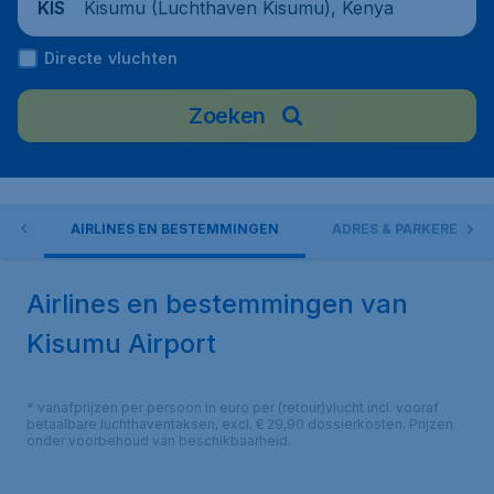
Kisumu (Luchthaven Kisumu), Kenya
KIS
Directe vluchten
Zoeken
EN
AIRLINES EN BESTEMMINGEN
ADRES & PARKEREN
Airlines en bestemmingen van
Kisumu Airport
* vanafprijzen per persoon in euro per (retour)vlucht incl. vooraf
betaalbare luchthaventaksen, excl. € 29,90 dossierkosten. Prijzen
onder voorbehoud van beschikbaarheid.