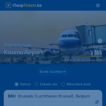
Voordelig naar
vanaf
745
*
Kisumu Airport
€
*excl. € 25,90 dossierkosten.
Boek vluchten
Retour
Enkele reis
Meerdere best.
Brussels (Luchthaven Brussel), Belgium
BRU