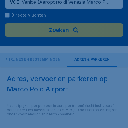
Venice (Aeroporto di Venezia Marco Pol
VCE
o), Italy
Directe vluchten
Zoeken
AIRLINES EN BESTEMMINGEN
ADRES & PARKEREN
Adres, vervoer en parkeren op
Marco Polo Airport
* vanafprijzen per persoon in euro per (retour)vlucht incl. vooraf
betaalbare luchthaventaksen, excl. € 29,90 dossierkosten. Prijzen
onder voorbehoud van beschikbaarheid.