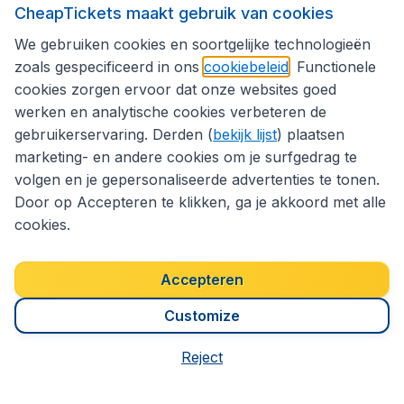
CheapTickets maakt gebruik van cookies
We gebruiken cookies en soortgelijke technologieën
CheapTickets.be
zoals gespecificeerd in ons
cookiebeleid
. Functionele
cookies zorgen ervoor dat onze websites goed
werken en analytische cookies verbeteren de
Internationale sites
gebruikerservaring. Derden (
bekijk lijst
) plaatsen
marketing- en andere cookies om je surfgedrag te
volgen en je gepersonaliseerde advertenties te tonen.
Volg CheapTickets.be
Door op Accepteren te klikken, ga je akkoord met alle
cookies.
Accepteren
Customize
Reject
Toegankelijkheidsverklaring
Algemene voorwaarden