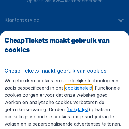
Op basis van
8264
klantbeoordelingen
Klantenservice
CheapTickets maakt gebruik van
CheapTickets.be
cookies
Internationale sites
CheapTickets maakt gebruik van cookies
We gebruiken cookies en soortgelijke technologieën
Volg CheapTickets.be
zoals gespecificeerd in ons
cookiebeleid
. Functionele
cookies zorgen ervoor dat onze websites goed
werken en analytische cookies verbeteren de
gebruikerservaring. Derden (
bekijk lijst
) plaatsen
marketing- en andere cookies om je surfgedrag te
volgen en je gepersonaliseerde advertenties te tonen.