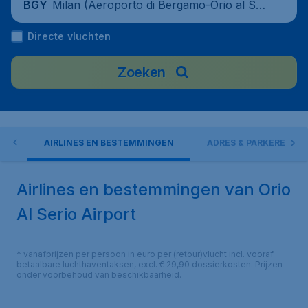
Milan (Aeroporto di Bergamo-Orio al Ser
BGY
io), Italy
Directe vluchten
Zoeken
EN
AIRLINES EN BESTEMMINGEN
ADRES & PARKEREN
Airlines en bestemmingen van Orio
Al Serio Airport
* vanafprijzen per persoon in euro per (retour)vlucht incl. vooraf
betaalbare luchthaventaksen, excl. € 29,90 dossierkosten. Prijzen
onder voorbehoud van beschikbaarheid.