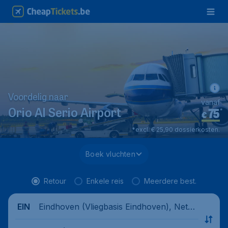
Voordelig naar
vanaf
75
*
Orio Al Serio Airport
€
*excl. € 25,90 dossierkosten.
Boek vluchten
Retour
Enkele reis
Meerdere best.
Eindhoven (Vliegbasis Eindhoven), Nethe
EIN
rlands