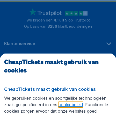
We krijgen een
4.1 uit 5
op Trustpilot
Op basis van
8256
klantbeoordelingen
Klantenservice
CheapTickets maakt gebruik van
CheapTickets.be
cookies
Internationale sites
CheapTickets maakt gebruik van cookies
We gebruiken cookies en soortgelijke technologieën
Volg CheapTickets.be
zoals gespecificeerd in ons
cookiebeleid
. Functionele
cookies zorgen ervoor dat onze websites goed