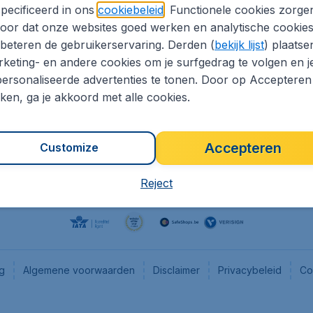
pecificeerd in ons
cookiebeleid
. Functionele cookies zorge
eaptickets.be
Flugladen.de
oor dat onze websites goed werken en analytische cookie
he informatie
CheapTickets.ch
beteren de gebruikerservaring. Derden (
bekijk lijst
) plaatse
CheapTickets.nl
keting- en andere cookies om je surfgedrag te volgen en j
ersonaliseerde advertenties te tonen. Door op Accepteren
es
CheapTickets.sg
kken, ga je akkoord met alle cookies.
Accepteren
Customize
Reject
ng
Algemene voorwaarden
Disclaimer
Privacybeleid
Co