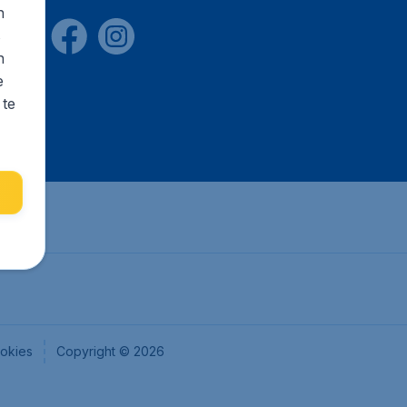
n
s
n
e
 te
okies
Copyright © 2026