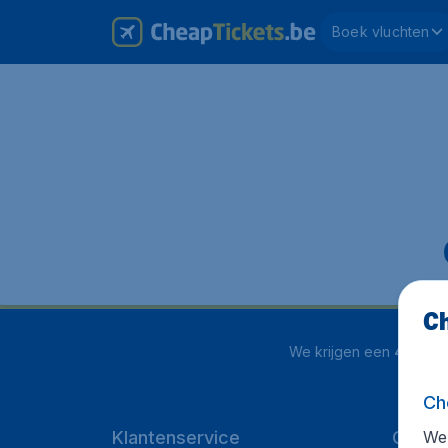
Boek vluchten
Ch
We krijgen een
4.1 uit 5
Ch
We 
Klantenservice
Cheap