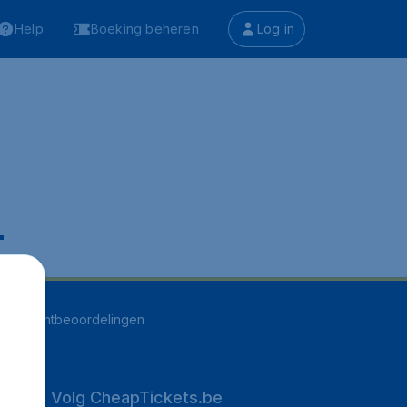
Help
Boeking beheren
Log in
.
262
klantbeoordelingen
Volg CheapTickets.be