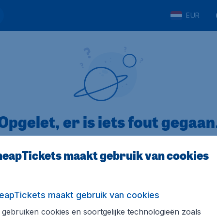
EUR
Opgelet, er is iets fout gegaan
eapTickets maakt gebruik van cookies
op Trustpilot
Op basis van
8
eapTickets maakt gebruik van cookies
gebruiken cookies en soortgelijke technologieën zoals
Tickets.be
Internationale sites